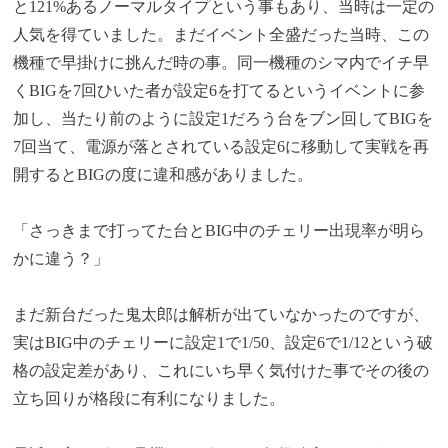
と121%あるノーマルタイプという事もあり、当時は一定の
人気を得ていました。まだイベント全盛だった当時、この
機種で早掛けに挑んだ時の事。同一機種のシマ内でイチ早
くBIGを7回ひいた者が設定6を打てるというイベントに参
加し、当たり前のように設定1だろう台をブン回してBIGを
7回当て、電源が落とされている設定6に移動して実戦を再
開するとBIGの度に違和感がありました。
「さっきまで打ってた台とBIG中のチェリー出現率が明ら
かに違う？」
まだ新台だった鬼太郎は解析が出ていなかったのですが、
実はBIG中のチェリーに設定1で1/50、設定6で1/12という破
格の設定差があり、これにいち早く気付けた事でその後の
立ち回りが格段に有利になりました。