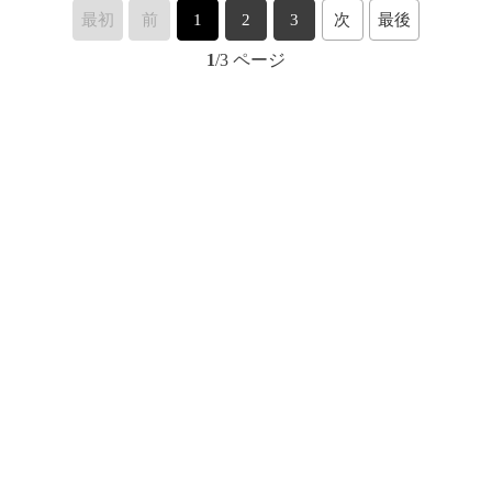
最初
前
1
2
3
次
最後
1
/3 ページ