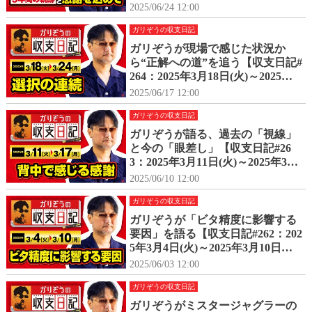
2025/06/24 12:00
ガリぞうの収支日記
ガリぞうが現場で感じた状況か
ら“正解への道”を追う【収支日記#
264：2025年3月18日(火)～2025年3
月24日(月)】
2025/06/17 12:00
ガリぞうの収支日記
ガリぞうが語る、過去の「視線」
と今の「眼差し」【収支日記#26
3：2025年3月11日(火)～2025年3月
17日(月)】
2025/06/10 12:00
ガリぞうの収支日記
ガリぞうが「ビタ精度に影響する
要因」を語る【収支日記#262：202
5年3月4日(火)～2025年3月10日
(月)】
2025/06/03 12:00
ガリぞうの収支日記
ガリぞうがミスタージャグラーの