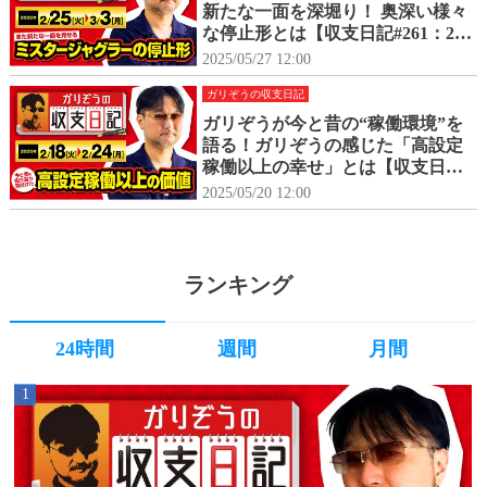
新たな一面を深堀り！ 奥深い様々
な停止形とは【収支日記#261：202
5年2月25日(火)～2025年3月3日
2025/05/27 12:00
(月)】
ガリぞうの収支日記
ガリぞうが今と昔の“稼働環境”を
語る！ガリぞうの感じた「高設定
稼働以上の幸せ」とは【収支日記#
260：2025年2月18日(火)～2025年2
2025/05/20 12:00
月24日(月)】
ランキング
24時間
週間
月間
1