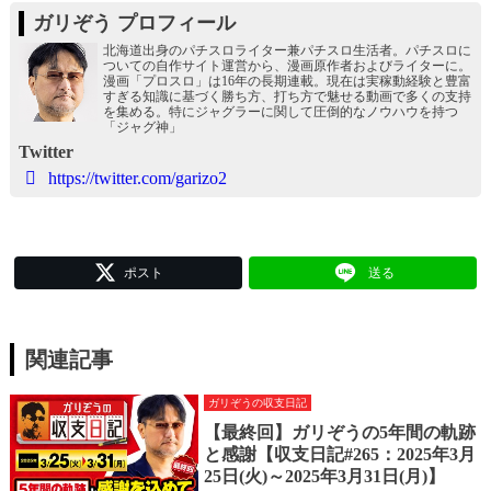
ガリぞう プロフィール
北海道出身のパチスロライター兼パチスロ生活者。パチスロに
ついての自作サイト運営から、漫画原作者およびライターに。
漫画「プロスロ」は16年の長期連載。現在は実稼動経験と豊富
すぎる知識に基づく勝ち方、打ち方で魅せる動画で多くの支持
を集める。特にジャグラーに関して圧倒的なノウハウを持つ
「ジャグ神」
Twitter
https://twitter.com/garizo2
ポスト
送る
関連記事
ガリぞうの収支日記
【最終回】ガリぞうの5年間の軌跡
と感謝【収支日記#265：2025年3月
25日(火)～2025年3月31日(月)】