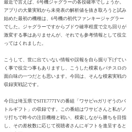
最近で言えば、6号機ジャグラーの各役確率でしょうか。
アプリの大量実戦から未発表の解析値を抜き取ろうと試み
始めた最初の機種は、6号機の初代ファンキージャグラー
でした。ジャグラーですからブドウ確率程度で立ち回りが
激変する事はありませんが、それでも参考情報として役立
ってはくれました。
こうして、世に出ていない情報や誤報を自ら掘り下げてい
く事で役立つ事もありますし、こうした模索もパチスロの
面白味の一つだとも思います。今回は、そんな模索実戦の
収録実戦記です。
今日は埼玉県でSITE777TVの番組「ワサビvsガリぞうのバ
トルギフト」の収録です。この番組はワサビさんと私がノ
リ打ちで昨今の注目機種と戦い、模索しながら勝ちを目指
し、その差枚数に応じて視聴者さんにギフトを進呈すると