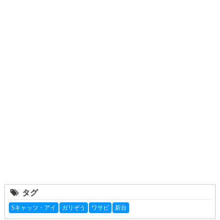
タグ
Sキャッツ・アイ
ガリぞう
ワサビ
新台