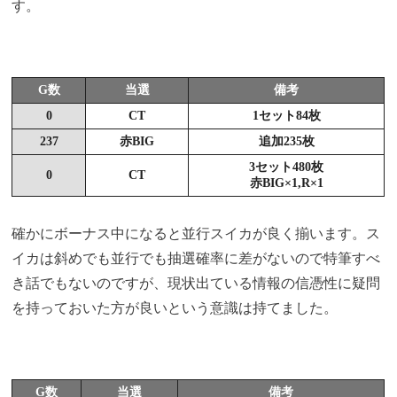
す。
G数
当選
備考
0
CT
1セット84枚
237
赤BIG
追加235枚
3セット480枚
0
CT
赤BIG×1,R×1
確かにボーナス中になると並行スイカが良く揃います。ス
イカは斜めでも並行でも抽選確率に差がないので特筆すべ
き話でもないのですが、現状出ている情報の信憑性に疑問
を持っておいた方が良いという意識は持てました。
G数
当選
備考