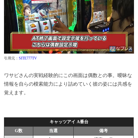
引用元：
SITE777TV
ワサビさんの実戦経験的にこの画面は偶数との事。曖昧な
情報を自らの模索能力により詰めていく彼の姿には共感を
覚えます。
キャッツアイ A番台
G数
当選
備考