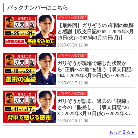
バックナンバーはこちら
ガリぞうの収支日記
【最終回】ガリぞうの5年間の軌跡
と感謝【収支日記#265：2025年3月
25日(火)～2025年3月31日(月)】
2025/06/24 12:00
ガリぞうの収支日記
ガリぞうが現場で感じた状況か
ら“正解への道”を追う【収支日記#
264：2025年3月18日(火)～2025年3
月24日(月)】
2025/06/17 12:00
ガリぞうの収支日記
ガリぞうが語る、過去の「視線」
と今の「眼差し」【収支日記#26
3：2025年3月11日(火)～2025年3月
17日(月)】
2025/06/10 12:00
もっと見る