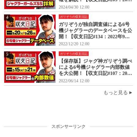
年1月30日(火)～2024年2月5日
2024/04/30 12:00
(月)】
4
ガリぞうの収支日記
ガリぞうが独自調査値による6号
機ジャグラーのデータベースを公
開！【収支日記#134：2022年9月2
0日(火)～9月26日(月)】
2022/12/20 12:00
5
ガリぞうの収支日記
【保存版】ジャグ神ガリぞう調べ
による6号機ジャグラー内部数値
を大公開！【収支日記#107：2022
年3月15日(火)～3月21日(月)】
2022/06/14 12:00
もっと見る
スポンサーリンク