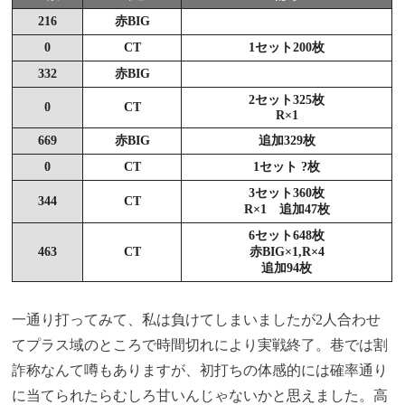
216
赤BIG
0
CT
1セット200枚
332
赤BIG
2セット325枚
0
CT
R×1
669
赤BIG
追加329枚
0
CT
1セット ?枚
3セット360枚
344
CT
R×1 追加47枚
6セット648枚
463
CT
赤BIG×1,R×4
追加94枚
一通り打ってみて、私は負けてしまいましたが2人合わせ
てプラス域のところで時間切れにより実戦終了。巷では割
詐称なんて噂もありますが、初打ちの体感的には確率通り
に当てられたらむしろ甘いんじゃないかと思えました。高