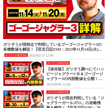
ガリぞうが現時点で判明しているゴーゴージャグラー3の
各種数値を解説！【収支日記#194：2023年11月14日(火)～1
1月20日(月)】
2024/02/13 12:00
ガリぞうの収支日記
2
ガリぞうの収支日記
【保存版】ガリぞう調べにてハッ
ピージャグラーVⅢ＆ゴーゴージ
ャグラー3の内部数値を公開！
【収支日記#171：2023年6月6日
2023/09/05 12:00
(火)～6月12日(月)】
3
ガリぞうの収支日記
ガリぞうが現在判明している「ジ
ャグラーガールズSS」の攻略情
報を解説！【収支日記#205：2024