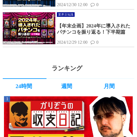
2024/12/30 12:00
0
業界豆知識
【年末企画】2024年に導入された
パチンコを振り返る！下半期篇
2024/12/29 12:00
0
ランキング
24時間
週間
月間
1