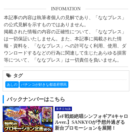
INFOMATION
本記事の内容は執筆者個人の見解であり、「ななプレス」
の公式見解を示すものではありません。

掲載された情報の内容の正確性について、「ななプレス」
は一切保証いたしません。また、本記事に掲載された情
報・資料を、「ななプレス」への許可なく利用、使用、ダ
ウンロードするなどの行為に関連して生じたあらゆる損害
等について、「ななプレス」は一切責任を負いません。
タグ
あしの
パチンコが好きな都道府県民
バックナンバーはこちら
業界豆知識
【eF戦姫絶唱シンフォギア4キャロ
ルver.】SANKYOが予想外過ぎる
新台プロモーションを展開！