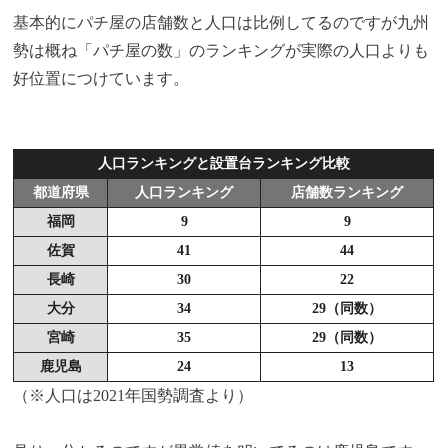
基本的にパチ屋の店舗数と人口は比例してるのですが九州
勢は概ね「パチ屋の数」のランキングが実際の人口よりも
好位置につけています。
人口ランキングと設置台ランキング比較
都道府県
人口ランキング
店舗数ランキング
福岡
9
9
佐賀
41
44
長崎
30
22
大分
34
29（同数）
宮崎
35
29（同数）
鹿児島
24
13
（※人口は2021年国勢調査より）