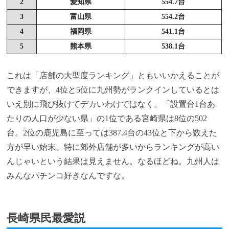
2
愛知県
554.7台
3
富山県
554.2台
4
福岡県
541.1台
5
熊本県
538.1台
これは「店舗の大型度ランキング」ともいいかえることが
できますが、4位と5位に九州勢がランクインしているとは
いえ別に飛び抜けてデカいわけではなく。「設置台1台あ
たりの人口が少ない県」の1位である宮崎県は8位の502
台。2位の鹿児島に至っては387.4台の43位と下から数えた
方が早い始末。特に郊外店舗が多いからランキングが高い
んじゃいという結果は見えません。なるほどね。九州人は
みんなパチンコ好きなんですな。
長崎県民最愛説