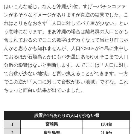
はいこんな感じ。なんと沖縄が1位。すげーパチンコファ
ンが多そうなイメージがありますが真逆の結果でした。こ
れはとりもなおさず「人口に対してパチ屋が少ない」とい
う意味になります。まあ沖縄の場合は離島群の人口とかも
含まれておるのでここの数字はデカくなって当たり前じゃ
んかと思うかも知れませんが、人口の90％が本島に集中し
ておるほか石垣島とかにもパチ屋はあるゆえそこまで人口
分散の影響はないと判断します。んでここは「人口に対し
て台数が少ない地域」と言い換えることができます。一方
でこの逆が「人口に対して台数が多い地域」ですな。これ
ちょっと面白い結果が出ていました。
設置台1台あたりの人口が少ない県
1
宮崎県
19.4台
2
鹿児島県
21.0台