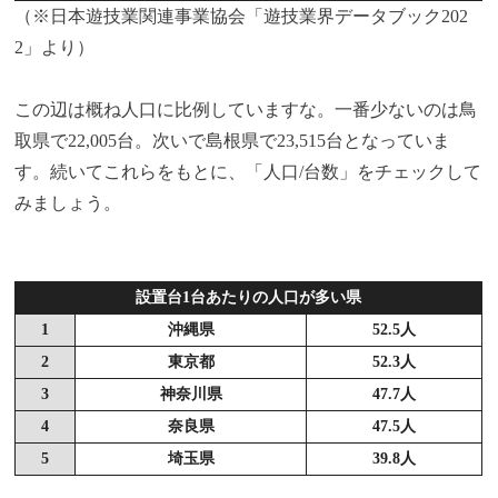
（※日本遊技業関連事業協会「遊技業界データブック202
2」より）
この辺は概ね人口に比例していますな。一番少ないのは鳥
取県で22,005台。次いで島根県で23,515台となっていま
す。続いてこれらをもとに、「人口/台数」をチェックして
みましょう。
設置台1台あたりの人口が多い県
1
沖縄県
52.5人
2
東京都
52.3人
3
神奈川県
47.7人
4
奈良県
47.5人
5
埼玉県
39.8人