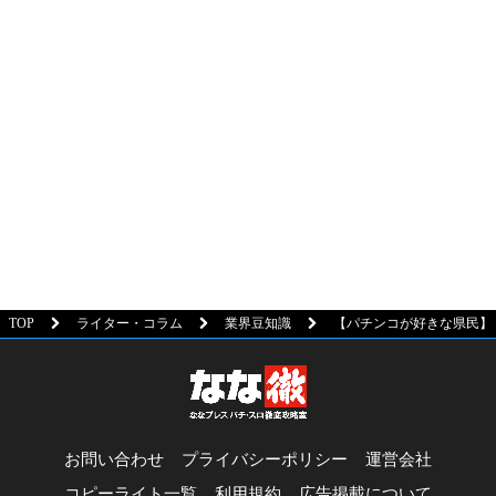
TOP
ライター・コラム
業界豆知識
【パチンコが好きな県民】
お問い合わせ
プライバシーポリシー
運営会社
コピーライト一覧
利用規約
広告掲載について