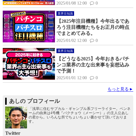
2025/01/08 12:00
0
業界豆知識
【2025年注目機種】今年出るであ
ろう注目機種たちをお正月の時点
でまとめてみる。
2025/01/02 12:00
0
業界豆知識
【どうなる2025】今年おきるパチ
ンコ業界の主な出来事を妄想込み
で予測！
2025/01/01 12:00
0
もっと見る
あしの プロフィール
「浅草に住むサブカル・ギャンブル系フリーライター。ペンネ
ームの由来は4号機『バクチョウ（メーシー）』の主人公あし
の君から。いろんな所でちょいちょい書かせて頂いておりま
す。
Twitter