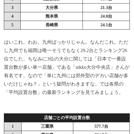
3
大分県
21.3台
4
熊本県
24.0台
5
長崎県
24.1台
はいこれ。わお。九州ばっかりじゃん。なんだこれ。ただ
し九州でも福岡は唯一そうでもなく29.2台とランキング26
位でした。ちなみに3位の大分に関しては「日本で一番設
置台数が多い単一店舗」である「nikko大分中央店」さんが
有名です。なので「単に九州には郊外型のデカい店舗が多
いだけじゃね？」という疑問がわきますな。では各県の
「平均設置台数」の最新ランキングを見てみましょう。
店舗ごとの平均設置台数
1
三重県
577.7台