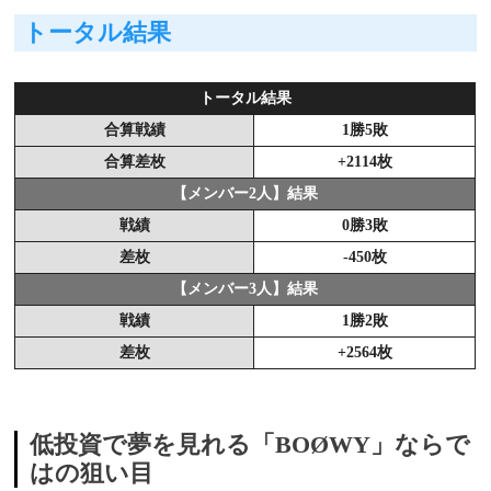
トータル結果
トータル結果
合算戦績
1勝5敗
合算差枚
+2114枚
【メンバー2人】結果
戦績
0勝3敗
差枚
-450枚
【メンバー3人】結果
戦績
1勝2敗
差枚
+2564枚
低投資で夢を見れる「BOØWY」ならで
はの狙い目