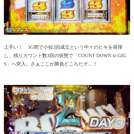
上手い！ 3G間で小役2回成立という中々のヒキを発揮
し、残りカウント数3回の状態で「COUNT DOWN to GIG
S」へ突入。さぁここが勝負どころだぞ…！