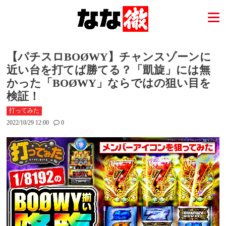
【パチスロBOØWY】チャンスゾーンに
近い台を打てば勝てる？「凱旋」には無
かった「BOØWY」ならではの狙い目を
検証！
打ってみた
2022/10/29 12:00
0