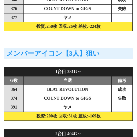
376
COUNT DOWN to GIGS
失敗
377
ヤメ
投資:250枚 回収:26枚 差枚:-224枚
メンバーアイコン【3人】狙い
1台目 281G～
G数
当選
備考
364
BEAT REVOLUTION
成功
374
COUNT DOWN to GIGS
失敗
391
ヤメ
投資:200枚 回収:31枚 差枚:-169枚
2台目 404G～