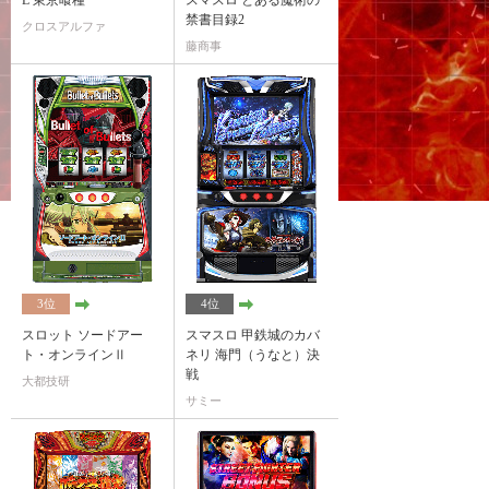
L 東京喰種
スマスロ とある魔術の
禁書目録2
クロスアルファ
藤商事
3位
4位
スロット ソードアー
スマスロ 甲鉄城のカバ
ト・オンラインⅡ
ネリ 海門（うなと）決
戦
大都技研
サミー