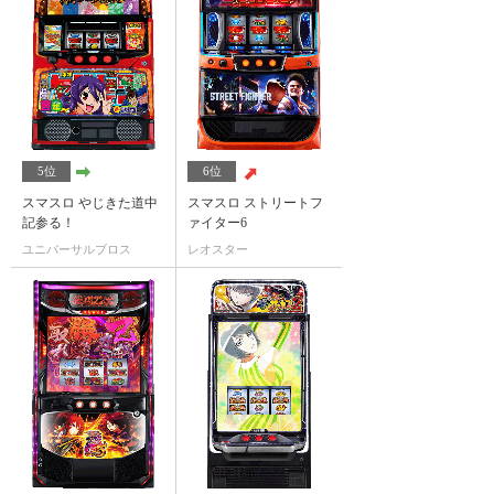
5位
6位
スマスロ やじきた道中
スマスロ ストリートフ
記参る！
ァイター6
ユニバーサルブロス
レオスター