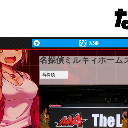
名探偵ミルキィホーム