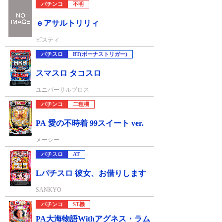
パチンコ
不明
ｅアサルトリリィ
ビスティ
パチスロ
BT(ボーナストリガー)
スマスロ タコスロ
ユニバーサルブロス
パチンコ
二種機
PA 愛の不時着 99スイート ver.
メーシー
パチスロ
AT
Lパチスロ 彼女、お借りします
SANKYO
パチンコ
ST機
PA大海物語Withアグネス・ラム