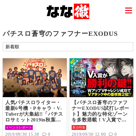
パチスロ蒼穹のファフナーEXODUS
人気パチスロライター・
【パチスロ蒼穹のファフ
最新6号機・Pキャラ・V-
ナーEXODUS試打レポー
Tuberが大集結!!「パチス
ト】魅力的な特化ゾーン
ロサミット2019in秋葉
を多数搭載！V入賞でチ
原」潜入レポート!!
ャンスを掴み取れ！
イベントレポート
新台特集
2019/09/30 15:38
0
2019/09/30 12:00
0