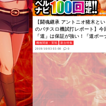
【闘魂継承 アントニオ猪木とい
のパチスロ機試打レポート】今
「道」は保証が強い！「道ボー
ス」後に突入する「闘魂チャン
機種関連・実戦
新台特集
2019/10/03 03:00
0
はベルナビ100回確定！！