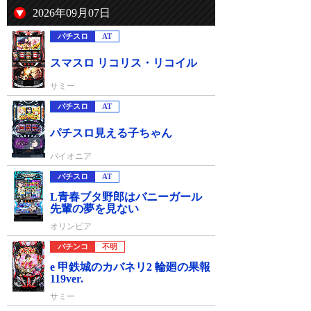
2026年09月07日
パチスロ
AT
スマスロ リコリス・リコイル
サミー
パチスロ
AT
パチスロ見える子ちゃん
パイオニア
パチスロ
AT
L青春ブタ野郎はバニーガール
先輩の夢を見ない
オリンピア
パチンコ
不明
e 甲鉄城のカバネリ2 輪廻の果報
119ver.
サミー