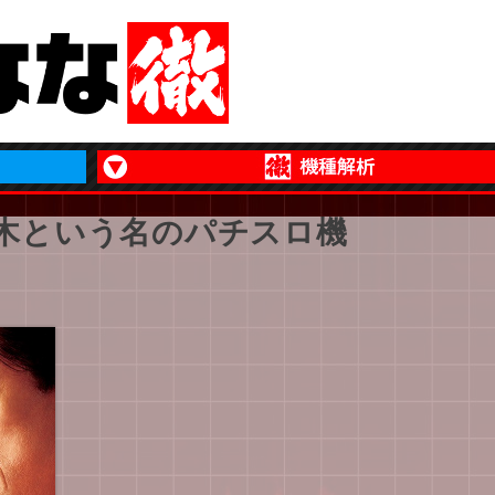
猪木という名のパチスロ機