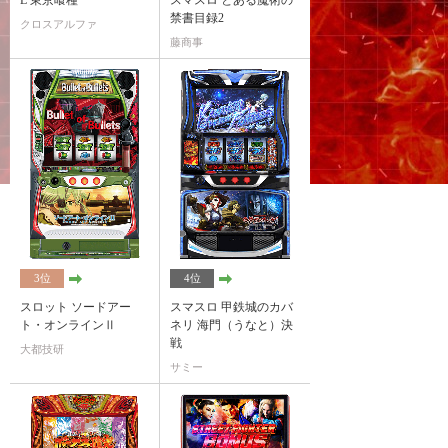
L 東京喰種
スマスロ とある魔術の
禁書目録2
クロスアルファ
藤商事
3位
4位
スロット ソードアー
スマスロ 甲鉄城のカバ
ト・オンラインⅡ
ネリ 海門（うなと）決
戦
大都技研
サミー