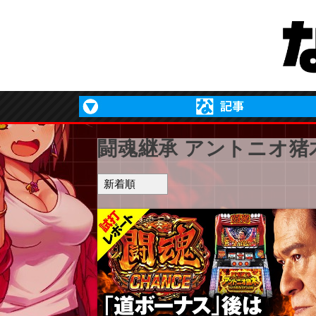
闘魂継承 アントニオ