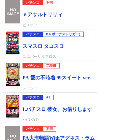
パチンコ
不明
ｅアサルトリリィ
ビスティ
パチスロ
BT(ボーナストリガー)
スマスロ タコスロ
ユニバーサルブロス
パチンコ
二種機
PA 愛の不時着 99スイート ver.
メーシー
パチスロ
AT
Lパチスロ 彼女、お借りします
SANKYO
パチンコ
不明
PA大海物語Withアグネス・ラム