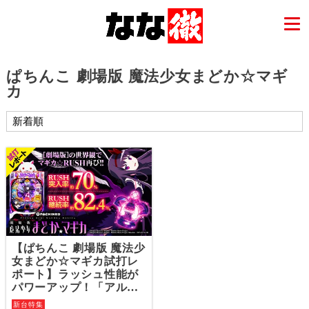
ぱちんこ 劇場版 魔法少女まどか☆マギ
カ
【ぱちんこ 劇場版 魔法少
女まどか☆マギカ試打レ
ポート】ラッシュ性能が
パワーアップ！「アルテ
ィメットまどか」「悪魔
新台特集