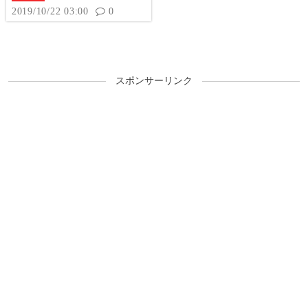
ほむら」に出会えれば連
2019/10/22 03:00
0
チャン濃厚の「アルティ
メットラッシュ」へ突
入！
スポンサーリンク