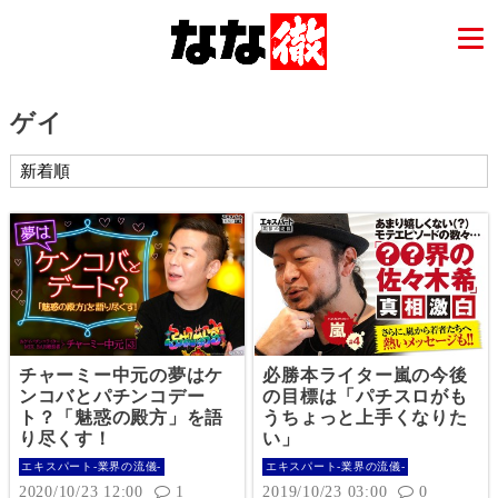
ゲイ
チャーミー中元の夢はケ
必勝本ライター嵐の今後
ンコバとパチンコデー
の目標は「パチスロがも
ト？「魅惑の殿方」を語
うちょっと上手くなりた
り尽くす！
い」
エキスパート-業界の流儀-
エキスパート-業界の流儀-
2020/10/23 12:00
1
2019/10/23 03:00
0