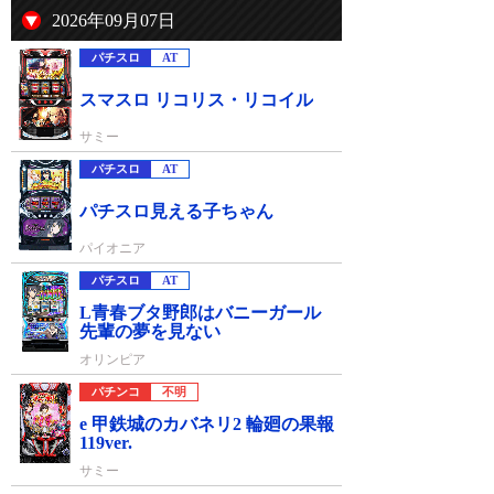
2026年09月07日
パチスロ
AT
スマスロ リコリス・リコイル
サミー
パチスロ
AT
パチスロ見える子ちゃん
パイオニア
パチスロ
AT
L青春ブタ野郎はバニーガール
先輩の夢を見ない
オリンピア
パチンコ
不明
e 甲鉄城のカバネリ2 輪廻の果報
119ver.
サミー