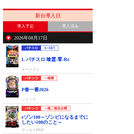
新台導入日
導入予定
導入済み
2026年08月17日
パチスロ
A+ART
L パチスロ 喰霊-零-Re
オーイズミ
パチンコ
一種機
P春一番2026
ソフィア
パチンコ
一種二種混合機
eゾン100～ゾンビになるまでに
したい100のこと～
サンセイR&D