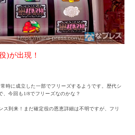
役)が出現！
作も通常時に成立した一部でフリーズするようです。歴代シ
ので、今回も1/8でフリーズなのかな？
ンス到来！まだ確定役の恩恵詳細は不明ですが、フリ