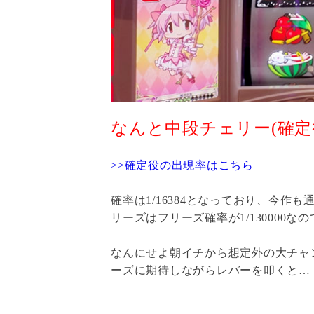
なんと中段チェリー(確定
>>確定役の出現率はこちら
確率は1/16384となっており、今
リーズはフリーズ確率が1/130000な
なんにせよ朝イチから想定外の大チャ
ーズに期待しながらレバーを叩くと…