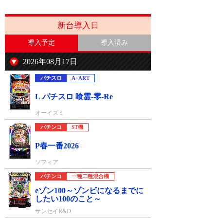
新台導入日
導入予定
導入済み
2026年08月17日
パチスロ
A+ART
L パチスロ 喰霊-零-Re
オーイズミ
パチンコ
ST機
P春一番2026
ソフィア
パチンコ
一種二種混合機
eゾン100～ゾンビになるまでに
したい100のこと～
サンセイR&D