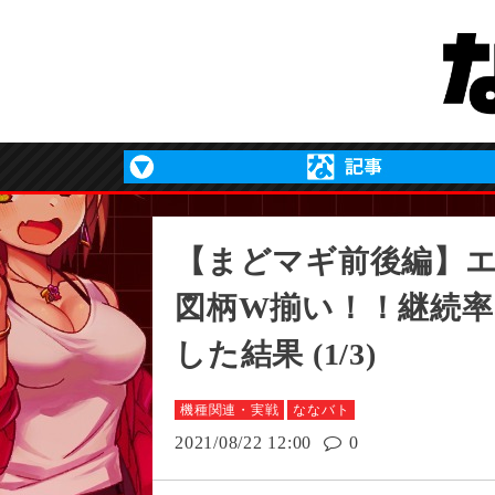
【まどマギ前後編】
図柄W揃い！！継続率
した結果 (1/3)
機種関連・実戦
ななバト
2021/08/22 12:00
0