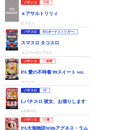
パチンコ
不明
ｅアサルトリリィ
ビスティ
パチスロ
BT(ボーナストリガー)
スマスロ タコスロ
ユニバーサルブロス
パチンコ
二種機
PA 愛の不時着 99スイート ver.
メーシー
パチスロ
AT
Lパチスロ 彼女、お借りします
SANKYO
パチンコ
ST機
PA大海物語Withアグネス・ラム