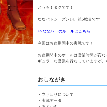
どうも！タクです！
ななバトシーズン14、第5戦目です！
>>ななバトのルールはこちら
今回はお盆期間中の実戦です！
お盆期間中のホールは営業時間が変わ
ギュラーな営業を行なっていますが、
おしながき
・立ち回りについて
・実戦データ
・あとがき