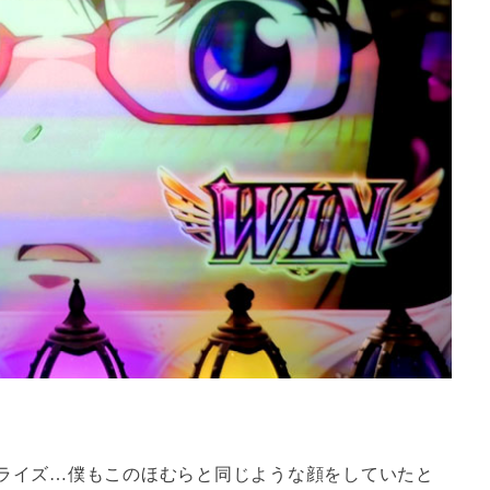
ライズ…僕もこのほむらと同じような顔をしていたと