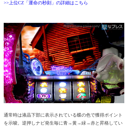
>>上位CZ「運命の秒刻」の詳細はこちら
通常時は液晶下部に表示されている蝶の色で獲得ポイント
を示唆。逆押しナビ発生毎に青→黄→緑→赤と昇格してい