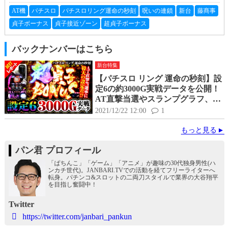
AT機
パチスロ
パチスロリング運命の秒刻
呪いの連鎖
新台
藤商事
貞子ボーナス
貞子接近ゾーン
超貞子ボーナス
バックナンバーはこちら
新台特集
【パチスロ リング 運命の秒刻】設
定6の約3000G実戦データを公開！
AT直撃当選やスランプグラフ、終
了画面など設定6挙動を解説
2021/12/22 12:00
1
もっと見る
パン君 プロフィール
「ぱちんこ」「ゲーム」「アニメ」が趣味の30代独身男性(ハ
ンカチ世代)。JANBARI.TVでの活動を経てフリーライターへ
転身。パチンコ&スロットの二両刀スタイルで業界の大谷翔平
を目指し奮闘中！
Twitter
https://twitter.com/janbari_pankun