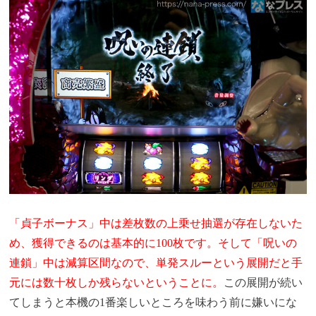
「貞子ボーナス」中は差枚数の上乗せ抽選が存在しないた
め、獲得できるのは基本的に100枚です。そして「呪いの
連鎖」中は減算区間なので、単発スルーという展開だと手
元には数十枚しか残らないということに。
この展開が続い
てしまうと本機の1番楽しいところを味わう前に嫌いにな