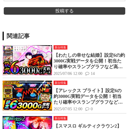
投稿する
関連記事
新台特集
【わたしの幸せな結婚】設定6の約
3000G実戦データを公開！初当た
り確率やスランプグラフなど高設
定の挙動はどんな感じ？
2025/07/06 12:00
14
新台特集
【アレックス ブライト】設定6の
約3000G実戦データを公開！初当
たり確率やスランプグラフなど高
設定の挙動はどんな感じ？
2025/07/05 12:00
0
新台特集
【スマスロ ギルティクラウン2】