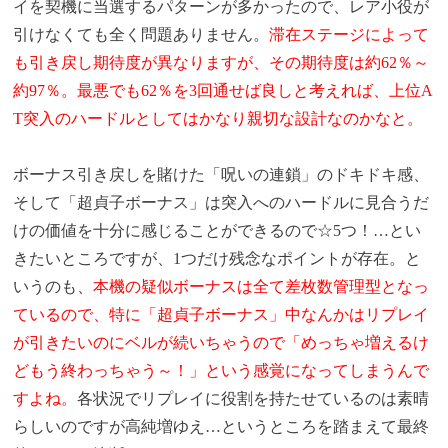
イを契機に当選するパターンが多かったので、レア小役が
引けなくても全く問題ありません。
滞在ステージによって
も引き戻し期待度が異なりますが、その期待度は約62％～
約97％。最悪でも62％を3回通せば良しと考えれば、上位A
T突入のハードルとしてはかなり親切な設計なのかなと。
ボーナス引き戻しを賭けた「呪いの連鎖」のドキドキ感、
そして「超貞子ボーナス」は突入へのハードルに見合うだ
けの価値を十分に感じることができるので☆5つ！…とい
きたいところですが、1つだけ残念なポイントが存在。と
いうのも、
本機の疑似ボーナスは全て差枚数管理型となっ
ているので、特に「超貞子ボーナス」中なんかはリプレイ
が引きたいのに
ベルが続いちゃうので「めっちゃ増えるけ
どもう終わっちゃう～！」という感覚になってしまうんで
すよね。
各状況でリプレイに役割を持たせているのは素晴
らしいのですが高純増ゆえ…というところを踏まえて最終