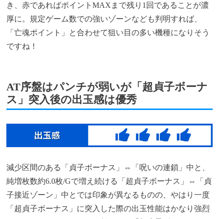
き、赤であればポイントMAXまで残り1回であることが濃
厚に。規定ゲーム数での強いゾーンなども判明すれば、
「亡魂ポイント」と合わせて狙い目の多い機種になりそう
ですね！
AT序盤はパンチが弱いが「超貞子ボーナ
ス」突入後の出玉感は優秀
減少区間のある「貞子ボーナス」⇔「呪いの連鎖」中と、
純増枚数約6.0枚/Gで増え続ける「超貞子ボーナス」⇔「貞
子接近ゾーン」中とでは印象が異なるものの、やはり一度
「超貞子ボーナス」に突入した際の出玉性能はかなり強烈