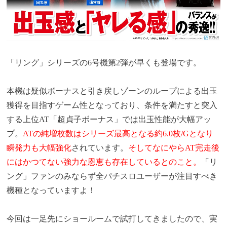
「リング」シリーズの6号機第2弾が早くも登場です。
本機は疑似ボーナスと引き戻しゾーンのループによる出玉
獲得を目指すゲーム性となっており、条件を満たすと突入
する上位AT「超貞子ボーナス」では出玉性能が大幅アッ
プ。
ATの純増枚数はシリーズ最高となる約6.0枚/Gとなり
瞬発力も大幅強化
されています。
そしてなにやらAT完走後
にはかつてない強力な恩恵も存在しているとのこと。
「リ
ング」ファンのみならず全パチスロユーザーが注目すべき
機種となっていますよ！
今回は一足先にショールームで試打してきましたので、実