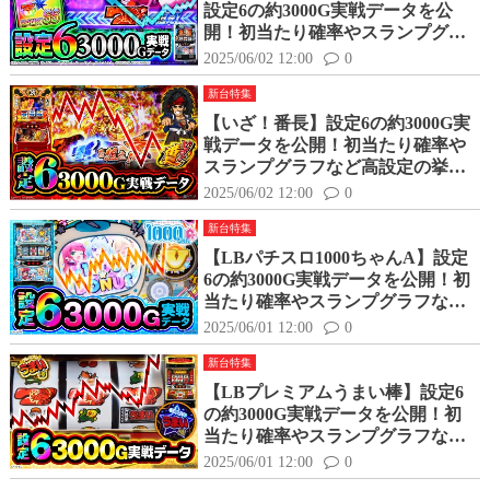
設定6の約3000G実戦データを公
開！初当たり確率やスランプグラ
フなど高設定の挙動はどんな感
2025/06/02 12:00
0
じ？
新台特集
【いざ！番長】設定6の約3000G実
戦データを公開！初当たり確率や
スランプグラフなど高設定の挙動
はどんな感じ？
2025/06/02 12:00
0
新台特集
【LBパチスロ1000ちゃんA】設定
6の約3000G実戦データを公開！初
当たり確率やスランプグラフなど
高設定の挙動はどんな感じ？
2025/06/01 12:00
0
新台特集
【LBプレミアムうまい棒】設定6
の約3000G実戦データを公開！初
当たり確率やスランプグラフなど
高設定の挙動はどんな感じ？
2025/06/01 12:00
0