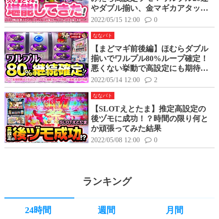
やダブル揃い、金マギカアタック
など色々堪能してきた！
2022/05/15 12:00
0
ななバト
【まどマギ前後編】ほむらダブル
揃いでワルプル80%ループ確定！
悪くない挙動で高設定にも期待で
きる！？
2022/05/14 12:00
2
ななバト
【SLOTえとたま】推定高設定の
後ヅモに成功！？時間の限り何と
か頑張ってみた結果
2022/05/08 12:00
0
ランキング
24時間
週間
月間