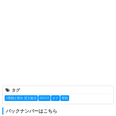
タグ
S聖闘士聖矢 冥王復活
ZENTZ
タク
実戦
バックナンバーはこちら