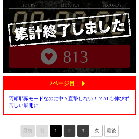
813
2ページ目
阿頼耶識モードなのに中々直撃しない！？ATも伸びず
苦しい展開に
最初
前
1
2
3
次
最後