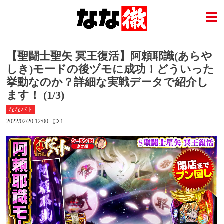
【聖闘士聖矢 冥王復活】阿頼耶識(あらや
しき)モードの後ヅモに成功！どういった
挙動なのか？詳細な実戦データで紹介し
ます！ (1/3)
ななバト
2022/02/20 12:00
1