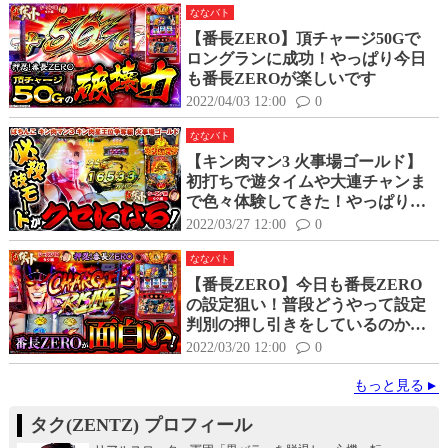
ななバト
【番長ZERO】頂チャージ50Gで
ロングランに成功！やっぱり今日
も番長ZEROが楽しいです
2022/04/03 12:00
0
ななバト
【キン肉マン3 火事場ゴールド】
初打ちで遊タイムや大連チャンま
で色々体験してきた！やっぱり必
殺技モードが面白い！
2022/03/27 12:00
0
ななバト
【番長ZERO】今日も番長ZERO
の設定狙い！普段どうやって設定
判別の押し引きをしているのか解
説！
2022/03/20 12:00
0
もっと見る
タク(ZENTZ) プロフィール