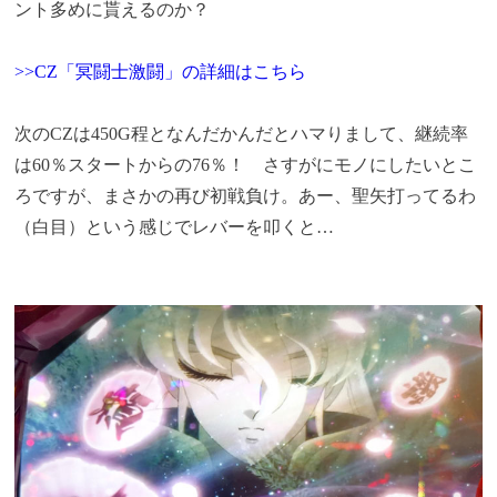
ント多めに貰えるのか？
>>CZ「冥闘士激闘」の詳細はこちら
次のCZは450G程となんだかんだとハマりまして、継続率
は60％スタートからの76％！ さすがにモノにしたいとこ
ろですが、まさかの再び初戦負け。あー、聖矢打ってるわ
（白目）という感じでレバーを叩くと…