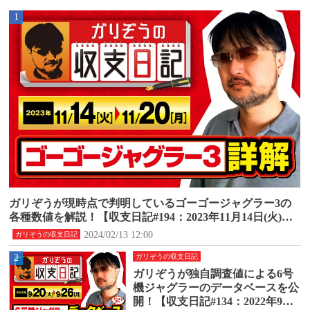
1
ガリぞうが現時点で判明しているゴーゴージャグラー3の
各種数値を解説！【収支日記#194：2023年11月14日(火)～1
1月20日(月)】
2024/02/13 12:00
ガリぞうの収支日記
2
ガリぞうの収支日記
ガリぞうが独自調査値による6号
機ジャグラーのデータベースを公
開！【収支日記#134：2022年9月2