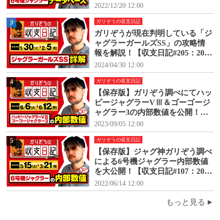
0日(火)～9月26日(月)】
2022/12/20 12:00
3
ガリぞうの収支日記
ガリぞうが現在判明している「ジ
ャグラーガールズSS」の攻略情
報を解説！【収支日記#205：2024
年1月30日(火)～2024年2月5日
2024/04/30 12:00
(月)】
4
ガリぞうの収支日記
【保存版】ガリぞう調べにてハッ
ピージャグラーVⅢ＆ゴーゴージ
ャグラー3の内部数値を公開！
【収支日記#171：2023年6月6日
2023/09/05 12:00
(火)～6月12日(月)】
5
ガリぞうの収支日記
【保存版】ジャグ神ガリぞう調べ
による6号機ジャグラー内部数値
を大公開！【収支日記#107：2022
年3月15日(火)～3月21日(月)】
2022/06/14 12:00
もっと見る