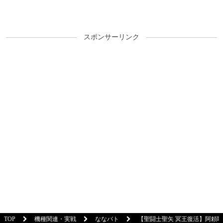
スポンサーリンク
TOP
機種関連・実戦
ななバト
【聖闘士聖矢 冥王復活】阿頼