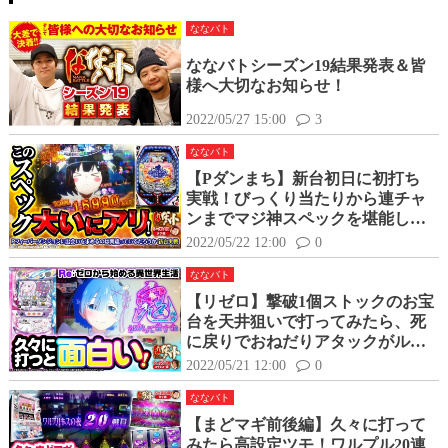
ななバト
ななバトシーズン19結果発表＆皆
様へ大切なお知らせ！
2022/05/27 15:00
3
ななバト
【Pダンまち】新台初日に初打ち
実戦！びっくり当たりから連チャ
ンまでマジ神スペックを堪能して
きました
2022/05/22 12:00
0
ななバト
【リゼロ】撃破1個ストックのお宝
台を天井狙いで打ってみたら、死
に戻りでおねだりアタックがルー
プ！？
2022/05/21 12:00
0
ななバト
【まどマギ前後編】久々に打って
みたら高設定ツモ！ワルプル20連