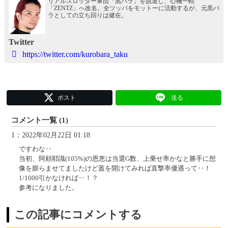
リアルスロッター軍団「黒バラ」を脱退し、心機一転
「ZENTZ」へ改名。全ツッパをモットーに活動するが、元黒バ
ラとしての立ち回りは健在。
Twitter
https://twitter.com/kurobara_taku
ポスト
送る
コメント一覧 (1)
1：2022年02月22日 01:18
ですわな‥
当初、阿頼耶識(105%)の恩恵は当選G数、上乗せ率かなと勝手に想
像を膨らませてましたけど蓋を開けてみれば直撃率優遇って‥！
1/1000引かなければ‥！？
参考になりました。
この記事にコメントする