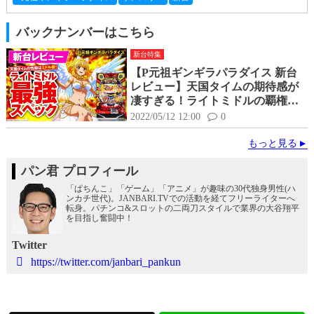
バックナンバーはこちら
新台特集
【P元祖ギンギラパラダイス 新台
レビュー】天国タイムの期待感が
凄すぎる！ライトミドルの覇権に
なるかも！？
2022/05/12 12:00
0
もっと見る
パン君 プロフィール
「ぱちんこ」「ゲーム」「アニメ」が趣味の30代独身男性(ハ
ンカチ世代)。JANBARI.TVでの活動を経てフリーライターへ
転身。パチンコ&スロットの二両刀スタイルで業界の大谷翔平
を目指し奮闘中！
Twitter
https://twitter.com/janbari_pankun