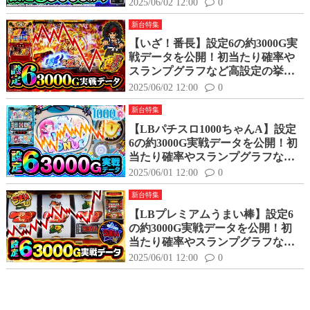
2025/06/02 12:00
0
じ？
新台特集
【いざ！番長】設定6の約3000G実
戦データを公開！初当たり確率や
スランプグラフなど高設定の挙動
はどんな感じ？
2025/06/02 12:00
0
新台特集
【LBパチスロ1000ちゃんA】設定
6の約3000G実戦データを公開！初
当たり確率やスランプグラフなど
高設定の挙動はどんな感じ？
2025/06/01 12:00
0
新台特集
【LBプレミアムうまい棒】設定6
の約3000G実戦データを公開！初
当たり確率やスランプグラフなど
高設定の挙動はどんな感じ？
2025/06/01 12:00
0