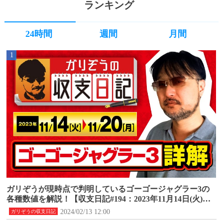
ランキング
24時間
週間
月間
1
ガリぞうが現時点で判明しているゴーゴージャグラー3の
各種数値を解説！【収支日記#194：2023年11月14日(火)～1
1月20日(月)】
2024/02/13 12:00
ガリぞうの収支日記