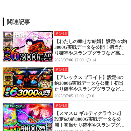
関連記事
新台特集
【わたしの幸せな結婚】設定6の約
3000G実戦データを公開！初当た
り確率やスランプグラフなど高設
定の挙動はどんな感じ？
2025/07/06 12:00
14
新台特集
【アレックス ブライト】設定6の
約3000G実戦データを公開！初当
たり確率やスランプグラフなど高
設定の挙動はどんな感じ？
2025/07/05 12:00
0
新台特集
【スマスロ ギルティクラウン2】
設定6の約3000G実戦データを公
開！初当たり確率やスランプグラ
フなど高設定の挙動はどんな感