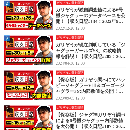
2
ガリぞうの収支日記
ガリぞうが独自調査値による6号
機ジャグラーのデータベースを公
開！【収支日記#134：2022年9月2
0日(火)～9月26日(月)】
2022/12/20 12:00
3
ガリぞうの収支日記
ガリぞうが現在判明している「ジ
ャグラーガールズSS」の攻略情
報を解説！【収支日記#205：2024
年1月30日(火)～2024年2月5日
2024/04/30 12:00
(月)】
4
ガリぞうの収支日記
【保存版】ガリぞう調べにてハッ
ピージャグラーVⅢ＆ゴーゴージ
ャグラー3の内部数値を公開！
【収支日記#171：2023年6月6日
2023/09/05 12:00
(火)～6月12日(月)】
5
ガリぞうの収支日記
【保存版】ジャグ神ガリぞう調べ
による6号機ジャグラー内部数値
を大公開！【収支日記#107：2022