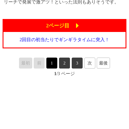
リーチで発展で激アツ！といった法則もありそうです。
2ページ目
2回目の初当たりでギンギラタイムに突入！
最初
前
1
2
3
次
最後
1
/3 ページ