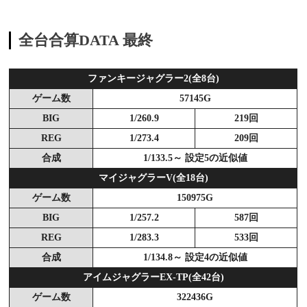
全台合算DATA 最終
ファンキージャグラー2(全8台)
ゲーム数
57145G
BIG
1/260.9
219回
REG
1/273.4
209回
合成
1/133.5～ 設定5の近似値
マイジャグラーV(全18台)
ゲーム数
150975G
BIG
1/257.2
587回
REG
1/283.3
533回
合成
1/134.8～ 設定4の近似値
アイムジャグラーEX-TP(全42台)
ゲーム数
322436G