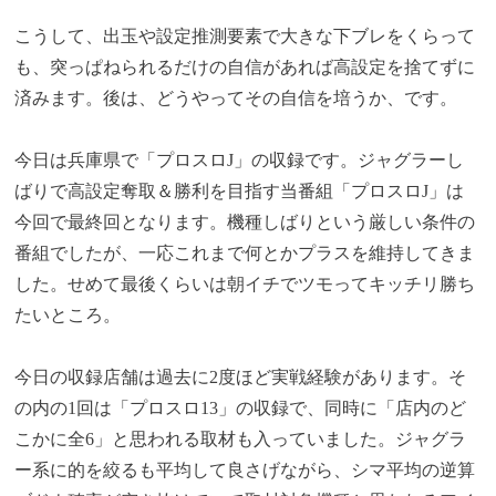
こうして、出玉や設定推測要素で大きな下ブレをくらって
も、突っぱねられるだけの自信があれば高設定を捨てずに
済みます。後は、どうやってその自信を培うか、です。
今日は兵庫県で「プロスロJ」の収録です。ジャグラーし
ばりで高設定奪取＆勝利を目指す当番組「プロスロJ」は
今回で最終回となります。機種しばりという厳しい条件の
番組でしたが、一応これまで何とかプラスを維持してきま
した。せめて最後くらいは朝イチでツモってキッチリ勝ち
たいところ。
今日の収録店舗は過去に2度ほど実戦経験があります。そ
の内の1回は「プロスロ13」の収録で、同時に「店内のど
こかに全6」と思われる取材も入っていました。ジャグラ
ー系に的を絞るも平均して良さげながら、シマ平均の逆算