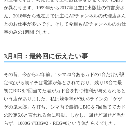
が異なります。1999年から2017年は主に出版社の竹書房さ
ん、2018年から現在までは主にAPチャンネルの代理店さん
とのお仕事が多いです。そして今週もAPチャンネルのお仕
事のみの1週間でした。
3月8日：最終回に伝えたい事
その昔、今から22年前。1シマ20台あるカドの1台だけが設
定6ながら朝イチは電源が落とされており、残り19台で最
初にBIGを7回当てた者がカド台を打つ権利が与えられると
いう店がありました。私は競争率が低い8ラインの「ゲゲ
ゲの鬼太郎」を打ち、シマ内で最初にBIGを7回当ててカド
の設定5,6と言われる台に移動。しかし、回せど回せど当た
らず、1000GでBIG=2・REG=0という体たらくでした。