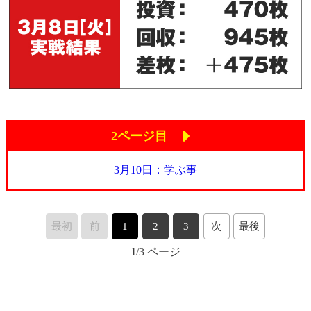
2ページ目
3月10日：学ぶ事
最初
前
1
2
3
次
最後
1
/3 ページ