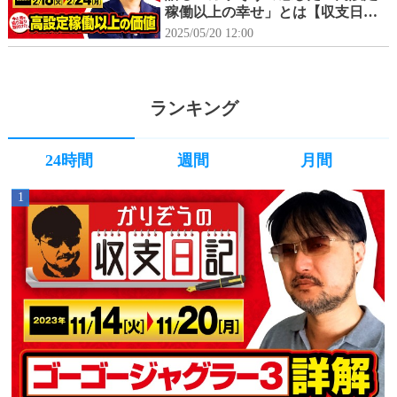
稼働以上の幸せ」とは【収支日記#
260：2025年2月18日(火)～2025年2
2025/05/20 12:00
月24日(月)】
ランキング
24時間
週間
月間
1