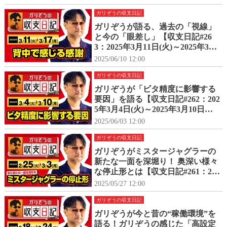
ガリぞうの収支日記
ガリぞうが語る、過去の「視線」
と今の「眼差し」【収支日記#26
3：2025年3月11日(火)～2025年3月
17日(月)】
2025/06/10 12:00
ガリぞうの収支日記
ガリぞうが「ビタ精度に影響する
要因」を語る【収支日記#262：202
5年3月4日(火)～2025年3月10日
(月)】
2025/06/03 12:00
ガリぞうの収支日記
ガリぞうがミスタージャグラーの
新たな一面を深堀り！ 奥深い様々
な停止形とは【収支日記#261：202
5年2月25日(火)～2025年3月3日
2025/05/27 12:00
(月)】
ガリぞうの収支日記
ガリぞうが今と昔の“稼働環境”を
語る！ガリぞうの感じた「高設定