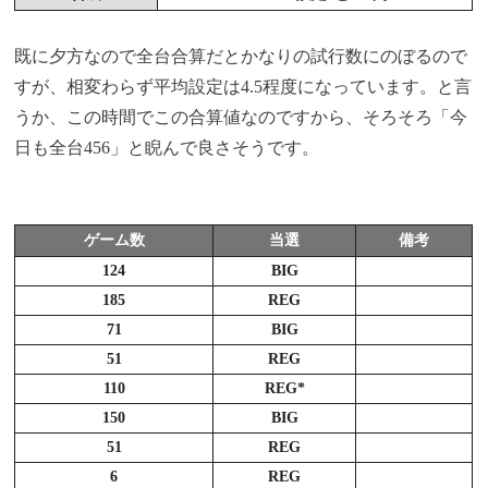
既に夕方なので全台合算だとかなりの試行数にのぼるので
すが、相変わらず平均設定は4.5程度になっています。と言
うか、この時間でこの合算値なのですから、そろそろ「今
日も全台456」と睨んで良さそうです。
ゲーム数
当選
備考
124
BIG
185
REG
71
BIG
51
REG
110
REG*
150
BIG
51
REG
6
REG