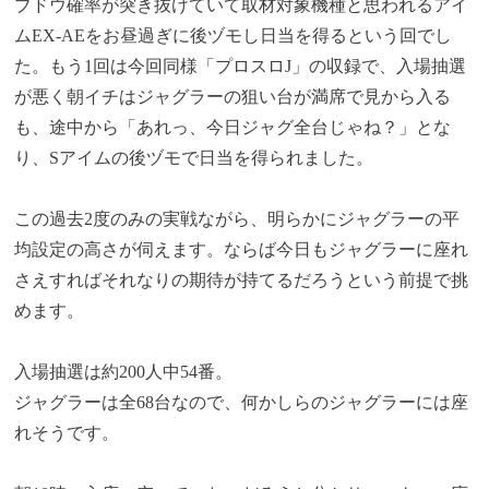
ブドウ確率が突き抜けていて取材対象機種と思われるアイ
ムEX-AEをお昼過ぎに後ヅモし日当を得るという回でし
た。もう1回は今回同様「プロスロJ」の収録で、入場抽選
が悪く朝イチはジャグラーの狙い台が満席で見から入る
も、途中から「あれっ、今日ジャグ全台じゃね？」とな
り、Sアイムの後ヅモで日当を得られました。
この過去2度のみの実戦ながら、明らかにジャグラーの平
均設定の高さが伺えます。ならば今日もジャグラーに座れ
さえすればそれなりの期待が持てるだろうという前提で挑
めます。
入場抽選は約200人中54番。
ジャグラーは全68台なので、何かしらのジャグラーには座
れそうです。