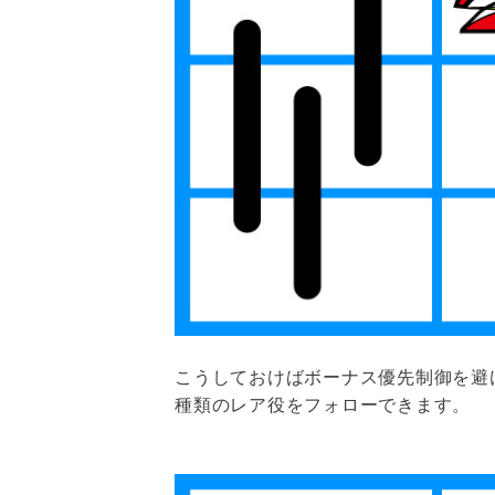
こうしておけばボーナス優先制御を避
種類のレア役をフォローできます。