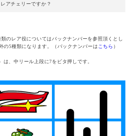
はレアチェリーですか？
種類のレア役についてはバックナンバーを参照頂くとし
以外の5種類になります。（バックナンバーは
こちら
）
）は、中リール上段に7をビタ押しです。