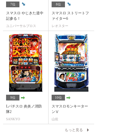
7位
8位
スマスロ やじきた道中
スマスロ ストリートフ
記参る！
ァイター6
ユニバーサルブロス
レオスター
9位
10位
Lパチスロ 炎炎ノ消防
スマスロモンキーター
隊2
ンⅤ
SANKYO
山佐
もっと見る