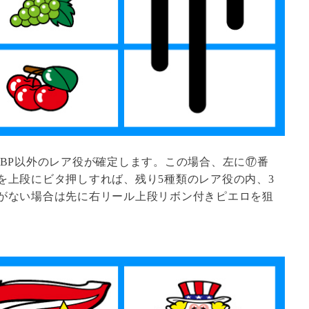
ABP以外のレア役が確定します。この場合、左に⑰番
を上段にビタ押しすれば、残り5種類のレア役の内、3
がない場合は先に右リール上段リボン付きピエロを狙