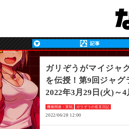
ガリぞうがマイジャグ
を伝授！第9回ジャグラ
2022年3月29日(火)～4月
機種関連・実戦
ガリぞうの収支日記
2022/06/28 12:00