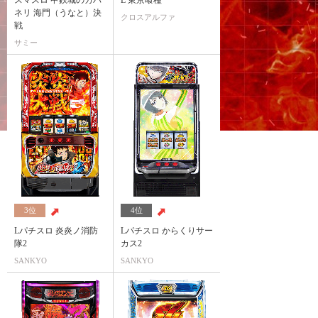
スマスロ 甲鉄城のカバ
L 東京喰種
ネリ 海門（うなと）決
クロスアルファ
戦
サミー
3位
4位
Lパチスロ 炎炎ノ消防
Lパチスロ からくりサー
隊2
カス2
SANKYO
SANKYO