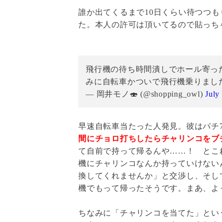
誰か出てくるまで10日くらい待つつ
た。本人の許可は頂いてるので貼っち
飛行機の待ち時間潰しでホール寄っ
みに自転車かついで飛行機乗りました
— 岡井モノ🍣 (@shopping_owl)
July
早速自転車当たった人発見。彼はパチ
間にチョロ打ちしたらチャリンコをブ
て自前で持って帰るんや……！ とこ
機にチャリンコなんか持っていけない
換してくれませんか」と交渉し、そし
機でもって帰ったそうです。まあ、よ
ちなみに「チャリンコを当てた」とい