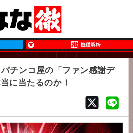
てパチンコ屋の「ファン感謝デ
本当に当たるのか！