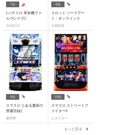
7位
8位
Lパチスロ 革命機ヴァ
スロット ソードアー
ルヴレイヴ2
ト・オンラインⅡ
SANKYO
大都技研
9位
10位
スマスロ とある魔術の
スマスロ ストリートフ
禁書目録2
ァイター6
藤商事
レオスター
もっと見る