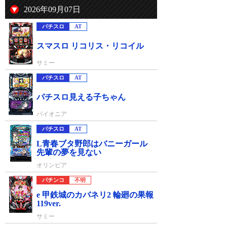
2026年09月07日
パチスロ
AT
スマスロ リコリス・リコイル
サミー
パチスロ
AT
パチスロ見える子ちゃん
パイオニア
パチスロ
AT
L青春ブタ野郎はバニーガール
先輩の夢を見ない
オリンピア
パチンコ
不明
e 甲鉄城のカバネリ2 輪廻の果報
119ver.
サミー