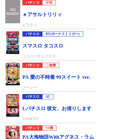
パチンコ
不明
ｅアサルトリリィ
ビスティ
パチスロ
BT(ボーナストリガー)
スマスロ タコスロ
ユニバーサルブロス
パチンコ
二種機
PA 愛の不時着 99スイート ver.
メーシー
パチスロ
AT
Lパチスロ 彼女、お借りします
SANKYO
パチンコ
ST機
PA大海物語Withアグネス・ラム