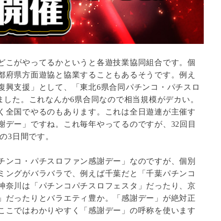
どこがやってるかというと各遊技業協同組合です。個
都府県方面遊協と協業することもあるそうです。例え
復興支援」として、「東北6県合同パチンコ・パチスロ
ました。これなんか6県合同なので相当規模がデカい。
く全国でやるのもあります。これは全日遊連が主催す
謝デー」ですね。これ毎年やってるのですが、32回目
0日の3日間です。
チンコ・パチスロファン感謝デー」なのですが、個別
ミングがバラバラで、例えば千葉だと「千葉パチンコ
神奈川は「パチンコパチスロフェスタ」だったり、京
」だったりとバラエティ豊か。「感謝デー」が絶対正
ここではわかりやすく「感謝デー」の呼称を使います