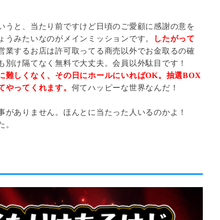
いうと、当たり前ですけど日頃のご愛顧に感謝の意を
ょうみたいなのがメインミッションです。
したがって
営業するお店は許可取ってる商売以外でお金取るの確
でも別け隔てなく無料で大丈夫。会員以外駄目です！
に難しくなく、その日にホールにいればOK。抽選BOX
てやってくれます。
何てハッピーな世界なんだ！
た事がありません。ほんとに当たった人いるのかよ！
た。