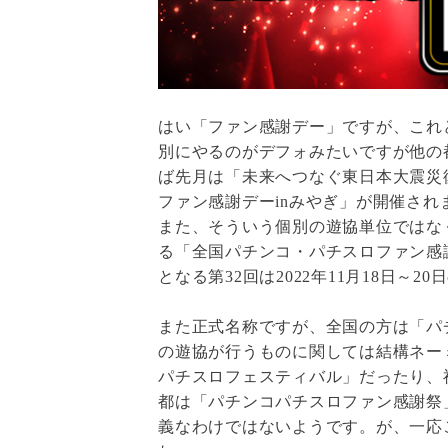
はい「ファン感謝デー」ですが、これ
別にやるのがデフォみたいですが他の
ば先月は「未来へつなぐ東日本大震災
ファン感謝デーinみやぎ」が開催され
また、そういう個別の遊協単位ではな
る「全国パチンコ・パチスロファン感
となる第32回は2022年11月18日～2
また正式名称ですが、全国の方は「パ
の遊協が行うものに関しては結構ネー
パチスロフェスティバル」だったり、
都は「パチンコパチスロファン感謝祭
義なわけではないようです。が、一応