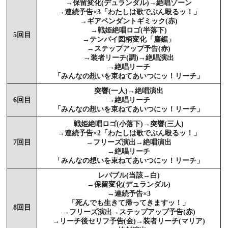
→保留変化(デュランダル)→絶唱ゾーン
→連続予告×3「わたしは歌でぶん殴るッ！」
→ギアペンダントギミック(赤)
→戦姫絶唱ロゴ(半落下)
5回目
→テンパイ図柄変化「鏖鋸」
→ステップアップ予告(赤)
→装者リーチ(調)→絶唱演出
→絶唱リーチ
「みんなの想いを束ねてあいつにッ！リーチ」
突響(一人)→絶唱演出
6回目
→絶唱リーチ
「みんなの想いを束ねてあいつにッ！リーチ」
戦姫絶唱ロゴ(小落下)→突響(三人)
→連続予告×2「わたしは歌でぶん殴るッ！」
7回目
→フリーズ演出→絶唱演出
→絶唱リーチ
「みんなの想いを束ねてあいつにッ！リーチ」
レバブル(当該→白)
→保留変化(デュランダル)
→連続予告×3
「死んでも生きて帰ってきますッ！」
8回目
→フリーズ演出→ステップアップ予告(赤)
→リーチ後セリフ予告(金)→装者リーチ(マリア)