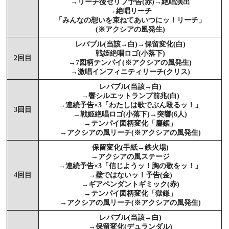
→リーチ後セリフ予告(赤)→絶唱演出
→絶唱リーチ
「みんなの想いを束ねてあいつにッ！リーチ」
(※アクシアの風発生)
レバブル(当該→白)→保留変化(白)
戦姫絶唱ロゴ(小落下)
2回目
→7図柄テンパイ(※アクシアの風発生)
→激唱インフィニティリーチ(クリス)
レバブル(当該→白)
→響シルエットランプ前兆(白)
→連続予告×3「わたしは歌でぶん殴るッ！」
3回目
→戦姫絶唱ロゴ(小落下)→突響(6人)
→テンパイ図柄変化「鏖鋸」
→アクシアの風リーチ(※アクシアの風発生)
保留変化(手紙→鉄火場)
→アクシアの風ステージ
→連続予告×3「信じようッ！胸の歌をッ！」
4回目
→壁ではないッ！予告(金)
→ギアペンダントギミック(赤)
→テンパイ図柄変化「獄鎌」
→アクシアの風リーチ(※アクシアの風発生)
レバブル(当該→白)
→保留変化(デュランダル)