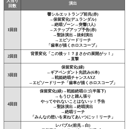
大当り
演出
回数
響シルエットランプ前兆(赤)
→保留変化(デュランダル)
→絶唱ゾーン→突響(3人)
1回目
→ステップアップ予告(赤)
→聖詠演出→抜剣演出
→エピソードリーチ
「歯車が描くホロスコープ」
背景変化「この後ッ！？まさかの展開がッ！」
2回目
→直撃
保留変化(緑)
→ギアペンダント先読み(6本)
3回目
→戦姫絶唱チャンスAXZ
→エピソードリーチ「歯車が描くホロスコープ」
保留変化(緑)→戦姫絶唱ロゴ(半落下)
→もうひと踏ん張り
やってやれないことはないッ！予告
4回目
→聖詠演出→絶唱演出
→絶唱リーチ
「みんなの想いを束ねてあいつにッ！リーチ」
レバブル(前兆→白)