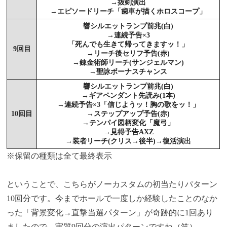
→抜剣演出
→エピソードリーチ「歯車が描くホロスコープ」
響シルエットランプ前兆(白)
→連続予告×3
「死んでも生きて帰ってきますッ！」
9回目
→リーチ後セリフ予告(赤)
→錬金術師リーチ(サンジェルマン)
→聖詠ボーナスチャンス
響シルエットランプ前兆(白)
→ギアペンダント先読み(1本)
→連続予告×3「信じようッ！胸の歌をッ！」
10回目
→ステップアップ予告(赤)
→テンパイ図柄変化「魔弓」
→見得予告AXZ
→装者リーチ(クリス→後半)→復活演出
※保留の種類は全て最終表示
ということで、
こちらがノーカスタムの初当たりパターン
10回分です。
今までホールで一度しか経験したことのなか
った「背景変化→直撃当選パターン」が奇跡的に1回あり
ましたので、実質9回分の演出パターンですね（笑）。