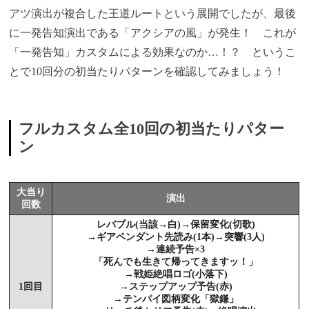
アツ演出が複合した王道ルートという展開でしたが、最後
に一発告知演出である「アクシアの風」が発生！ これが
「一発告知」カスタムによる効果なのか…！？ というこ
とで10回分の初当たりパターンを確認してみましょう！
フルカスタム全10回の初当たりパター
ン
大当り
演出
回数
レバブル(当該→白)→保留変化(切歌)
→ギアペンダント先読み(1本)→突響(3人)
→連続予告×3
「死んでも生きて帰ってきますッ！」
→戦姫絶唱ロゴ(小落下)
1回目
→ステップアップ予告(赤)
→テンパイ図柄変化「獄鎌」