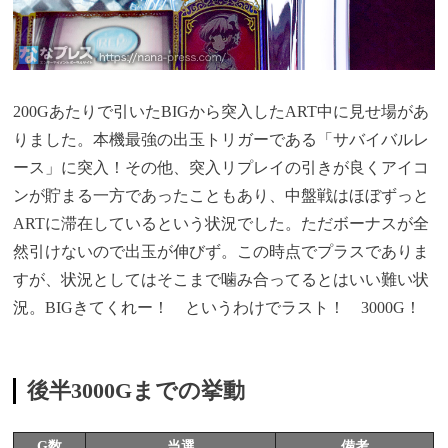
200Gあたりで引いたBIGから突入したART中に見せ場があ
りました。本機最強の出玉トリガーである「サバイバルレ
ース」に突入！その他、突入リプレイの引きが良くアイコ
ンが貯まる一方であったこともあり、中盤戦はほぼずっと
ARTに滞在しているという状況でした。ただボーナスが全
然引けないので出玉が伸びず。この時点でプラスでありま
すが、状況としてはそこまで噛み合ってるとはいい難い状
況。BIGきてくれー！ というわけでラスト！ 3000G！
後半3000Gまでの挙動
G数
当選
備考