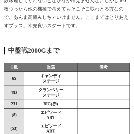
数珠連してくれないとなかなか増えませんな。しかし500
枚つったら他の機種で考えてもそこそこ取れとる方なの
で。あんま高望みしちゃいけません。ここまではとりあえ
ずプラス。幸先良いスタートです。
中盤戦2000Gまで
G数
当選
備考
キャンディ
65
ステージ
クランベリー
192
ステージ
231
BIG(赤)
エピソード
(8)
ART
エピソード
(53)
ART