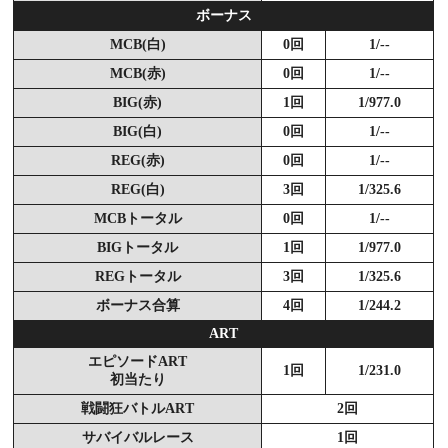
ボーナス
MCB(白)
0回
1/--
MCB(赤)
0回
1/--
BIG(赤)
1回
1/977.0
BIG(白)
0回
1/--
REG(赤)
0回
1/--
REG(白)
3回
1/325.6
MCBトータル
0回
1/--
BIGトータル
1回
1/977.0
REGトータル
3回
1/325.6
ボーナス合算
4回
1/244.2
ART
エピソードART
1回
1/231.0
初当たり
戦闘狂バトルART
2回
サバイバルレース
1回