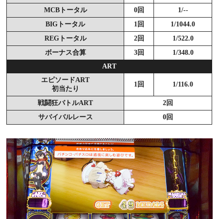
MCBトータル
0回
1/--
BIGトータル
1回
1/1044.0
REGトータル
2回
1/522.0
ボーナス合算
3回
1/348.0
ART
エピソードART
1回
1/116.0
初当たり
戦闘狂バトルART
2回
サバイバルレース
0回