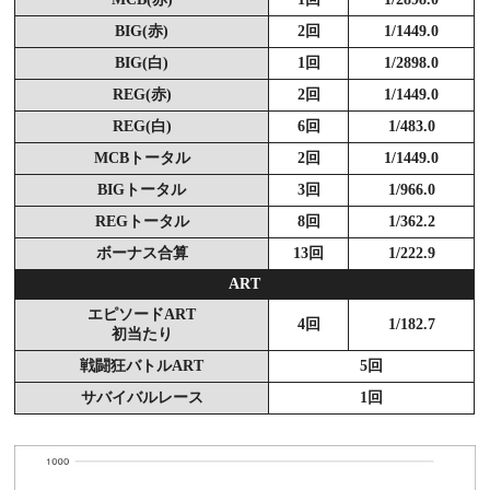
BIG(赤)
2回
1/1449.0
BIG(白)
1回
1/2898.0
REG(赤)
2回
1/1449.0
REG(白)
6回
1/483.0
MCBトータル
2回
1/1449.0
BIGトータル
3回
1/966.0
REGトータル
8回
1/362.2
ボーナス合算
13回
1/222.9
ART
エピソードART
4回
1/182.7
初当たり
戦闘狂バトルART
5回
サバイバルレース
1回