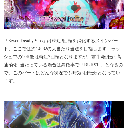
「Seven Deadly Sins」は時短3回転を消化するメインパー
ト。ここでは約1/8.82の大当たり当選を目指します。ラッ
シュ中の10R後は時短7回転となりますが、前半4回転は高
速消化+当たっている場合は高確率で「BURST 」となるの
で、このパートはどんな状況でも時短3回転分となってい
ます。