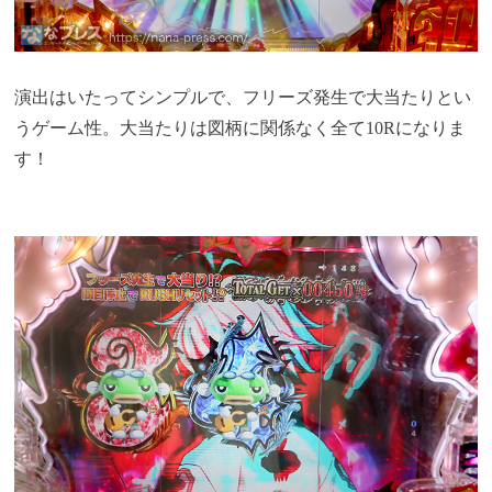
演出はいたってシンプルで、フリーズ発生で大当たりとい
うゲーム性。大当たりは図柄に関係なく全て10Rになりま
す！