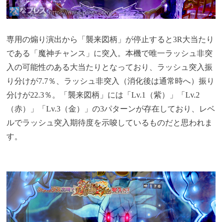
専用の煽り演出から「襲来図柄」が停止すると3R大当たり
である「魔神チャンス」に突入。本機で唯一ラッシュ非突
入の可能性のある大当たりとなっており、ラッシュ突入振
り分けが7.7％、ラッシュ非突入（消化後は通常時へ）振り
分けが22.3％。「襲来図柄」には「Lv.1（紫）」「Lv.2
（赤）」「Lv.3（金）」の3パターンが存在しており、レベ
ルでラッシュ突入期待度を示唆しているものだと思われま
す。