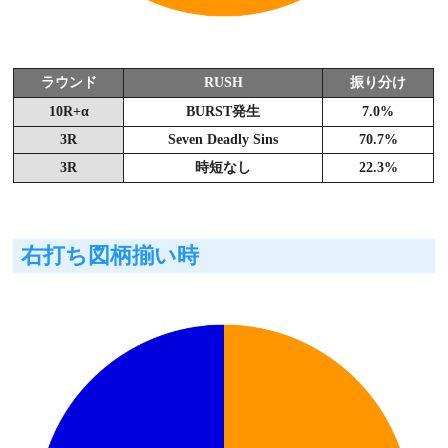
ラウンド
RUSH
振り分け
10R+α
BURST発生
7.0%
3R
Seven Deadly Sins
70.7%
3R
時短なし
22.3%
右打ち図柄揃い時