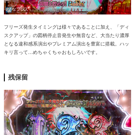
フリーズ発生タイミングは様々であることに加え、「ディ
スクアップ」の図柄停止音発生や無音など、大当たり濃厚
となる違和感系演出やプレミアム演出を豊富に搭載。ハッ
キリ言って…めちゃくちゃおもしろいです。
残保留