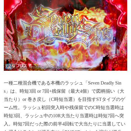
一種二種混合機である本機のラッシュ「Seven Deadly Sin
s」は、時短3回 or 7回+残保留（最大4個）で図柄揃い（大
当たり）or 巻き戻し（C時短当選）を目指すSTタイプのゲ
ーム性。ラッシュ初回突入時や残保留でのC時短当選時は
時短3回、ラッシュ中の10R大当たり当選時は時短7回へ突
入。時短7回だった際の前半4回転で大当たりに当選してい