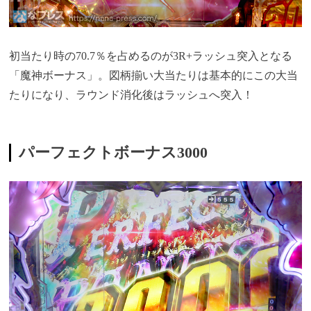
初当たり時の70.7％を占めるのが3R+ラッシュ突入となる
「魔神ボーナス」。図柄揃い大当たりは基本的にこの大当
たりになり、ラウンド消化後はラッシュへ突入！
パーフェクトボーナス3000