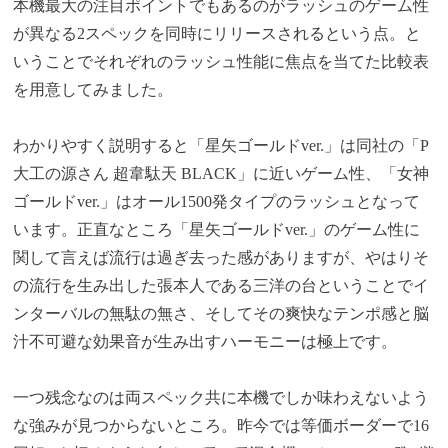
本機最大の注目ポイントでもあるのがラッシュのゲーム性
が異なる2スペックを同時にリリースされるという点。と
いうことでそれぞれのラッシュ性能に焦点を当てた比較表
を用意してみました。
わかりやすく説明すると「星矢ゴールドver.」は同社の「P
大工の源さん 超韋駄天 BLACK」に近いゲーム性、「女神
ゴールドver.」はオール1500発タイプのラッシュとなって
います。正直なところ「星矢ゴールドver.」のゲーム性に
関して言えば流行は過ぎ去った感がありますが、やはりそ
の流行を生み出した張本人である三洋の台ということでイ
ンターバルの無駄の無さ、そしてその爽快なテンポ感と脳
汁不可避な効果音が生み出すハーモニーは極上です。
一つ残念なのは両スペック共に本機でしか味わえないよう
な強みが見つからないところ。昨今では等価ボーダーで16