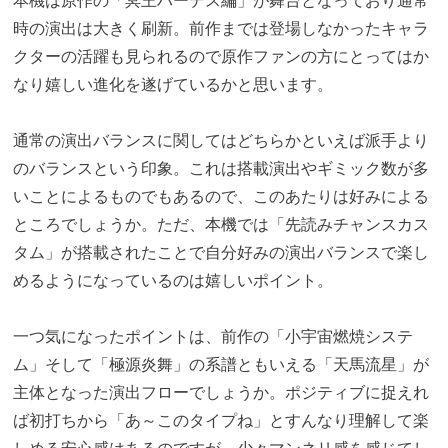
本機は原作の「冥王ハーデス編」が舞台となっており通常
時の演出は大きく刷新。前作までは登場しなかったキャラ
クターの活躍も見られるので原作ファンの方にとってはか
なり嬉しい進化を遂げているかと思います。
通常の演出バランスに関してはどちらかといえば派手より
のバランスという印象。これは搭載演出やギミック数が多
いことによるものでもあるので、このあたりは好みによる
ところでしょうか。ただ、本機では「先読みチャンスカス
タム」が搭載されたことで自分好みの演出バランスで楽し
めるようになっているのは嬉しいポイント。
一つ気になったポイントは、前作の「小宇宙燃焼システ
ム」そして「極源炎舞」の系譜ともいえる「天馬流星」が
主体となった演出フローでしょうか。ポジティブに捉えれ
ば初打ちから「あ～このタイプね」とすんなり理解して楽