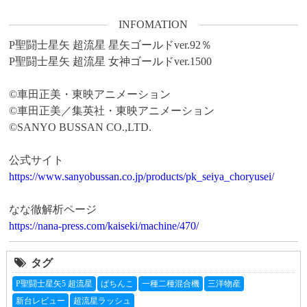
INFOMATION
P聖闘士星矢 超流星 星矢ゴールドver.92％

P聖闘士星矢 超流星 女神ゴールドver.1500

©車田正美・東映アニメーション

©車田正美／集英社・東映アニメーション

©SANYO BUSSAN CO.,LTD.

https://www.sanyobussan.co.jp/products/pk_seiya_choryusei/
https://nana-press.com/kaiseki/machine/470/
タグ
P聖闘士星矢5 超流星
ぱちんこ
一種二種混合機
三洋物産
新台レビュー
超流星ラッシュ