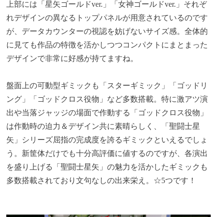
上部には「星矢ゴールドver.」「女神ゴールドver.」それぞ
れデザインの異なるトップパネルが用意されているのです
が、データカウンターの視認を妨げないサイズ感。全体的
に見ても作品の特徴を活かしつつコンパクトにまとまった
デザインで非常に好感が持てますね。
盤面上の可動型ギミックも「スターギミック」「ゴッドリ
ング」「ゴッドクロス役物」など多数搭載。特に激アツ演
出や当落ジャッジの場面で作動する「ゴッドクロス役物」
は作動時の迫力＆デザイン共に素晴らしく、「聖闘士星
矢」シリーズ屈指の完成度を誇るギミックといえるでしょ
う。新筐体だけでも十分高評価に値するのですが、各演出
を盛り上げる「聖闘士星矢」の魅力を活かしたギミックも
多数搭載されており文句なしの出来栄え。☆5つです！