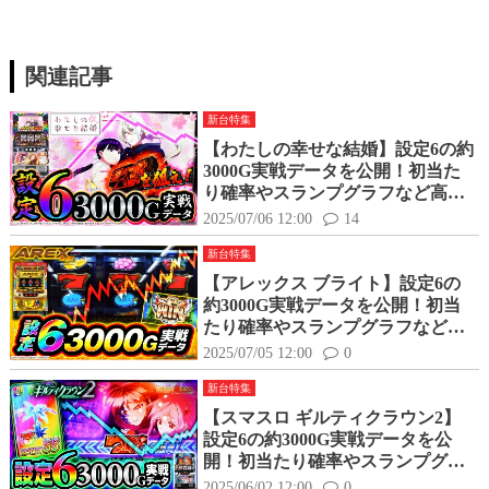
関連記事
新台特集
【わたしの幸せな結婚】設定6の約
3000G実戦データを公開！初当た
り確率やスランプグラフなど高設
定の挙動はどんな感じ？
2025/07/06 12:00
14
新台特集
【アレックス ブライト】設定6の
約3000G実戦データを公開！初当
たり確率やスランプグラフなど高
設定の挙動はどんな感じ？
2025/07/05 12:00
0
新台特集
【スマスロ ギルティクラウン2】
設定6の約3000G実戦データを公
開！初当たり確率やスランプグラ
フなど高設定の挙動はどんな感
2025/06/02 12:00
0