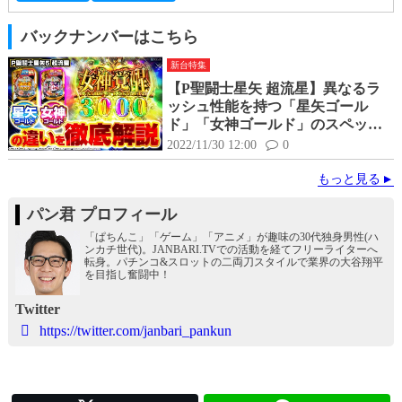
バックナンバーはこちら
新台特集
【P聖闘士星矢 超流星】異なるラ
ッシュ性能を持つ「星矢ゴール
ド」「女神ゴールド」のスペック
を比較して徹底紹介！
2022/11/30 12:00
0
もっと見る
パン君 プロフィール
「ぱちんこ」「ゲーム」「アニメ」が趣味の30代独身男性(ハ
ンカチ世代)。JANBARI.TVでの活動を経てフリーライターへ
転身。パチンコ&スロットの二両刀スタイルで業界の大谷翔平
を目指し奮闘中！
Twitter
https://twitter.com/janbari_pankun