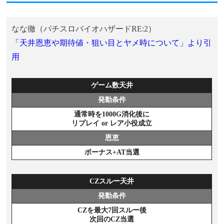
なな徹（パチスロバイオハザードRE:2）
「天井恩恵や期待値・狙い目とヤメ時について」より引
用
ゲーム数天井
発動条件
通常時を1000G消化後に
リプレイ or レア小役成立
恩恵
ボーナス+AT当選
CZスルー天井
発動条件
CZを最大7回スルー後
次回のCZ当選