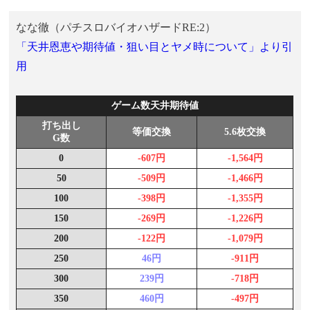
なな徹（パチスロバイオハザードRE:2）
「天井恩恵や期待値・狙い目とヤメ時について」より引
用
ゲーム数天井期待値
打ち出し
等価交換
5.6枚交換
G数
0
-607円
-1,564円
50
-509円
-1,466円
100
-398円
-1,355円
150
-269円
-1,226円
200
-122円
-1,079円
250
46円
-911円
300
239円
-718円
350
460円
-497円