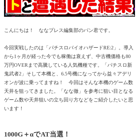
こんにちは！ ななプレス編集部のパン君です。
今回実戦したのは「パチスロバイオハザードRE:2」。導入
から1ヶ月が経った今でも稼働は衰えず、中古機価格も80
万円OVERまで高騰している人気機種です。「パチスロ新
鬼武者2」そして本機と、6.5号機になってから益々アデリ
オンが波に乗ってますね！ 今回はそんな本機のゲーム数
天井を狙ってきました。「なな徹」を参考に
狙い目となる
ゲーム数や天井狙いの立ち回り方などをご紹介したいと思
います！
1000G＋αでAT当選！