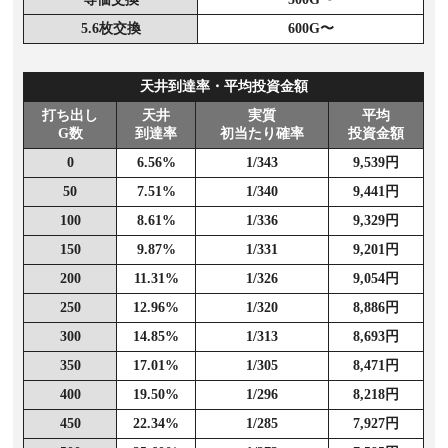
5.6枚交換
600G〜
天井到達率・平均投資金額
打ち出し
天井
実質
平均
G数
到達率
初当たり確率
投資金額
0
6.56%
1/343
9,539円
50
7.51%
1/340
9,441円
100
8.61%
1/336
9,329円
150
9.87%
1/331
9,201円
200
11.31%
1/326
9,054円
250
12.96%
1/320
8,886円
300
14.85%
1/313
8,693円
350
17.01%
1/305
8,471円
400
19.50%
1/296
8,218円
450
22.34%
1/285
7,927円