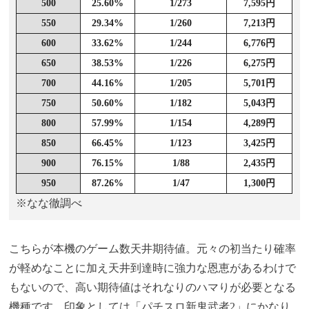
500
25.60%
1/273
7,595円
550
29.34%
1/260
7,213円
600
33.62%
1/244
6,776円
650
38.53%
1/226
6,275円
700
44.16%
1/205
5,701円
750
50.60%
1/182
5,043円
800
57.99%
1/154
4,289円
850
66.45%
1/123
3,425円
900
76.15%
1/88
2,435円
950
87.26%
1/47
1,300円
※なな徹調べ
こちらが本機のゲーム数天井期待値。元々の初当たり確率
が軽めなことに加え天井到達時に強力な恩恵があるわけで
もないので、高い期待値はそれなりのハマりが必要となる
機種です。印象としては「パチスロ新鬼武者2」にかなり