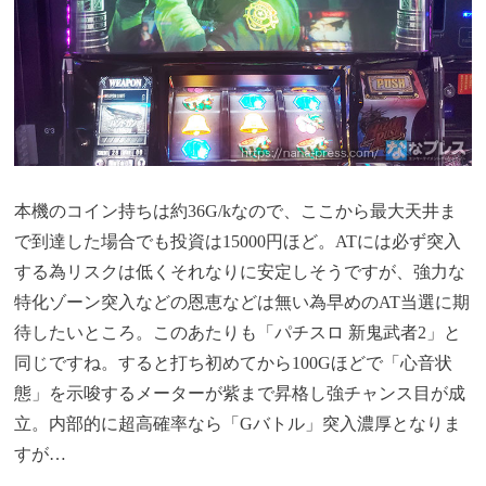
本機のコイン持ちは約36G/kなので、ここから最大天井ま
で到達した場合でも投資は15000円ほど。ATには必ず突入
する為リスクは低くそれなりに安定しそうですが、強力な
特化ゾーン突入などの恩恵などは無い為早めのAT当選に期
待したいところ。このあたりも「パチスロ 新鬼武者2」と
同じですね。すると打ち初めてから100Gほどで「心音状
態」を示唆するメーターが紫まで昇格し強チャンス目が成
立。内部的に超高確率なら「Gバトル」突入濃厚となりま
すが…