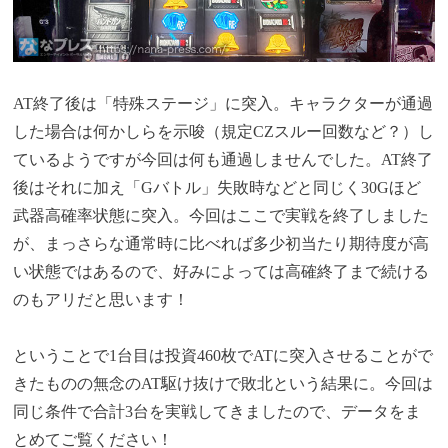
AT終了後は「特殊ステージ」に突入。キャラクターが通過
した場合は何かしらを示唆（規定CZスルー回数など？）し
ているようですが今回は何も通過しませんでした。AT終了
後はそれに加え「Gバトル」失敗時などと同じく30Gほど
武器高確率状態に突入。今回はここで実戦を終了しました
が、まっさらな通常時に比べれば多少初当たり期待度が高
い状態ではあるので、好みによっては高確終了まで続ける
のもアリだと思います！
ということで1台目は投資460枚でATに突入させることがで
きたものの無念のAT駆け抜けで敗北という結果に。今回は
同じ条件で合計3台を実戦してきましたので、データをま
とめてご覧ください！