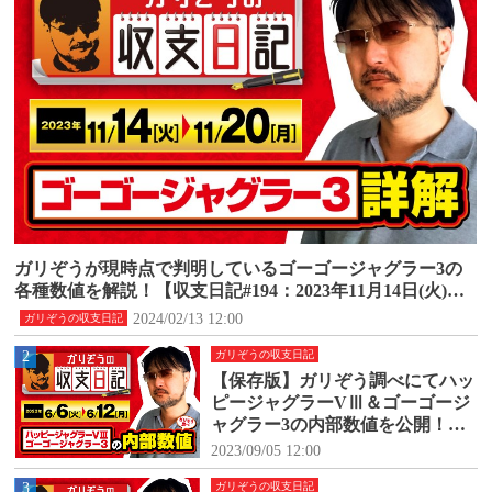
ガリぞうが現時点で判明しているゴーゴージャグラー3の
各種数値を解説！【収支日記#194：2023年11月14日(火)～1
1月20日(月)】
2024/02/13 12:00
ガリぞうの収支日記
2
ガリぞうの収支日記
【保存版】ガリぞう調べにてハッ
ピージャグラーVⅢ＆ゴーゴージ
ャグラー3の内部数値を公開！
【収支日記#171：2023年6月6日
2023/09/05 12:00
(火)～6月12日(月)】
3
ガリぞうの収支日記