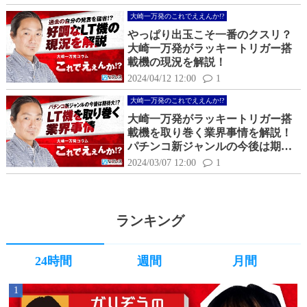
大崎一万発のこれでええんか!?
やっぱり出玉こそ一番のクスリ？
大崎一万発がラッキートリガー搭
載機の現況を解説！
2024/04/12 12:00
1
大崎一万発のこれでええんか!?
大崎一万発がラッキートリガー搭
載機を取り巻く業界事情を解説！
パチンコ新ジャンルの今後は期待
大？
2024/03/07 12:00
1
ランキング
24時間
週間
月間
1