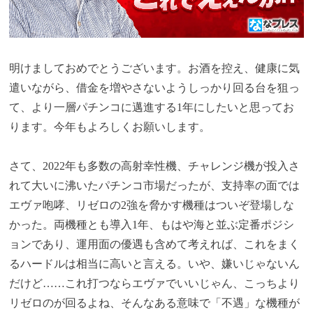
明けましておめでとうございます。お酒を控え、健康に気
遣いながら、借金を増やさないようしっかり回る台を狙っ
て、より一層パチンコに邁進する1年にしたいと思ってお
ります。今年もよろしくお願いします。
さて、2022年も多数の高射幸性機、チャレンジ機が投入さ
れて大いに沸いたパチンコ市場だったが、支持率の面では
エヴァ咆哮、リゼロの2強を脅かす機種はついぞ登場しな
かった。両機種とも導入1年、もはや海と並ぶ定番ポジシ
ョンであり、運用面の優遇も含めて考えれば、これをまく
るハードルは相当に高いと言える。いや、嫌いじゃないん
だけど……これ打つならエヴァでいいじゃん、こっちより
リゼロのが回るよね、そんなある意味で「不遇」な機種が