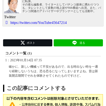
に転身。
その後も編集者、ライターとしてパチンコ媒体に携わりつつ
も、タレントとして多数の地上波やWeb番組へ出演。また、パ
チンコ関連のアドバイザーやプランナーとしても活動中。
Twitter
https://twitter.com/YouTube45647214
ポスト
送る
コメント一覧 (1)
1：2023年01月14日 07:35
確かに、新しい機械って不安があるので、出る時出ない時を一通
り経験しないうちは、恐る恐るになってしまいますよね。昔は新
装開店期間でそれを体験させてくれたものですけど。
この記事にコメントする