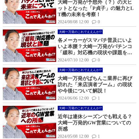
大崎一万発が予想外（？）の大ヒ
ットとなった「P貞子」の魅力とL
T機の未来を考察！
2024/08/08 12:00
0
大崎一万発のこれでええんか!?
各メーカーがスマパチ普及にいよ
いよ本腰？大崎一万発がパチンコ
「緩和」対応機の現状や課題を解
説！
2024/07/10 12:00
0
大崎一万発のこれでええんか!?
大崎一万発がぱちんこ業界に再び
訪れた「来店演者ブーム」の現状
や今後について解説！
2024/06/06 12:00
1
大崎一万発のこれでええんか!?
近年は連休シーズンでも戦える？
大崎一万発的GW営業についての
所感
2024/05/08 12:00
1