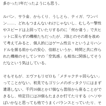
多かった1年だったようにも思う。
ルパン、サラ金、からくり、うしとら、ティガ、ワンパ
ン……、どれもつまんないわけじゃないし、むしろ一撃性
やスピードは上回っていたりするのに「何か違う」で大ヒ
ットに至らずの機種たちだったが、2強とのその差を改め
て考えてみると、個人的にはゲーム性云々というよりハン
ドルを握る前からの安心、信頼というか、時間と共に作ら
れた機種のそしてシマの「空気感」も相当に関係してそう
だなという気はしている。
そもそもが、エヴァもリゼロも「メチャクチャ回らない」
ってことがない。初見でもゴリシメのボッタクリにはまず
遭遇しない。千円16個とか17個なら普段から座ることがで
きるし、特定日には20個もたまさか打てたりする（ヘソや
ばいかなと思っても他でうまくバランスとっていたり、そ