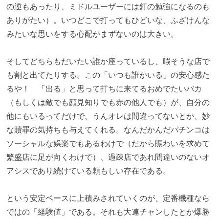
の逆もあったり、ミドルユーザーには釘の勉強になるのも
ありがたい）。いつどこで打ってもひどいな、ふざけんな
みたいな思いをする心配がまずないのは大きい。
そしてどちらもだいたい誰か座っているし、暇そうな店で
も割と出てたりする。この「いつも誰かいる」の安心感た
るや！ 「出る」と思って打ちに来てるおめでたいバカ
（もしくは敵でも顔見知りでも赤の他人でも）が、自分の
他にもいるってだけで、うんオレは間違ってないとか、妙
な贖罪の気持ちも与えてくれる。なんだかんだパチンコは
ソーシャルな娯楽でもあるわけで（だから賑わいを求めて
繁盛店に足が向くわけで）、過疎店であれ間違いのないオ
アシスであり続けている頼もしい存在である。
という安定ベースに上積みされていくのが、定番機種なら
ではの「経験値」である。それも大連チャンしたとか爆勝