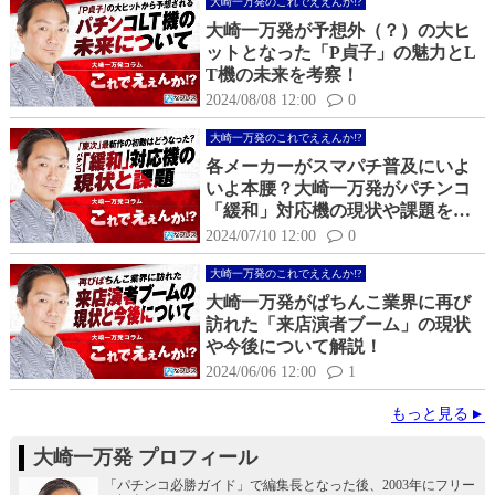
大崎一万発のこれでええんか!?
大崎一万発が予想外（？）の大ヒ
ットとなった「P貞子」の魅力とL
T機の未来を考察！
2024/08/08 12:00
0
大崎一万発のこれでええんか!?
各メーカーがスマパチ普及にいよ
いよ本腰？大崎一万発がパチンコ
「緩和」対応機の現状や課題を解
説！
2024/07/10 12:00
0
大崎一万発のこれでええんか!?
大崎一万発がぱちんこ業界に再び
訪れた「来店演者ブーム」の現状
や今後について解説！
2024/06/06 12:00
1
もっと見る
大崎一万発 プロフィール
「パチンコ必勝ガイド」で編集長となった後、2003年にフリー