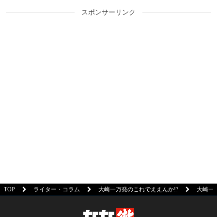
スポンサーリンク
TOP
ライター・コラム
大崎一万発のこれでええんか!?
大崎一