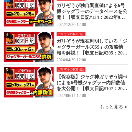
ガリぞうが独自調査値による6号
機ジャグラーのデータベースを公
開！【収支日記#134：2022年9月2
0日(火)～9月26日(月)】
2022/12/20 12:00
4
ガリぞうの収支日記
ガリぞうが現在判明している「ジ
ャグラーガールズSS」の攻略情
報を解説！【収支日記#205：2024
年1月30日(火)～2024年2月5日
2024/04/30 12:00
(月)】
5
ガリぞうの収支日記
【保存版】ジャグ神ガリぞう調べ
による6号機ジャグラー内部数値
を大公開！【収支日記#107：2022
年3月15日(火)～3月21日(月)】
2022/06/14 12:00
もっと見る