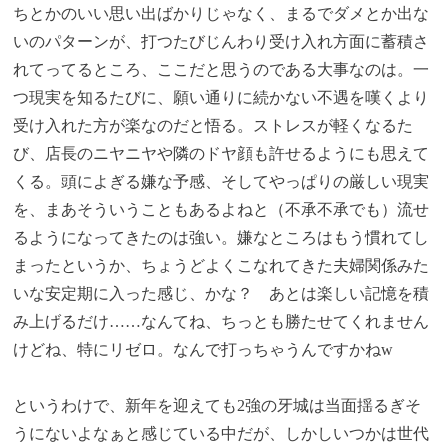
ちとかのいい思い出ばかりじゃなく、まるでダメとか出な
いのパターンが、打つたびじんわり受け入れ方面に蓄積さ
れてってるところ、ここだと思うのである大事なのは。一
つ現実を知るたびに、願い通りに続かない不遇を嘆くより
受け入れた方が楽なのだと悟る。ストレスが軽くなるた
び、店長のニヤニヤや隣のドヤ顔も許せるようにも思えて
くる。頭によぎる嫌な予感、そしてやっぱりの厳しい現実
を、まあそういうこともあるよねと（不承不承でも）流せ
るようになってきたのは強い。嫌なところはもう慣れてし
まったというか、ちょうどよくこなれてきた夫婦関係みた
いな安定期に入った感じ、かな？ あとは楽しい記憶を積
み上げるだけ……なんてね、ちっとも勝たせてくれません
けどね、特にリゼロ。なんで打っちゃうんですかねw
というわけで、新年を迎えても2強の牙城は当面揺るぎそ
うにないよなぁと感じている中だが、しかしいつかは世代