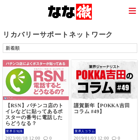
リカバリーサポートネットワーク
【RSN】パチンコ店のト
謹賀新年【POKKA吉田
イレなどに貼ってあるポ
コラム #49】
スターの番号に電話した
らどうなる？
業界豆知識
業界人コラム
2023/01/18 12:00
0
2019/01/03 12:00
0