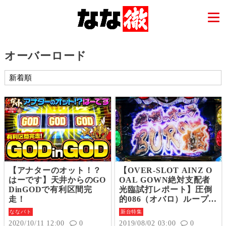
オーバーロード
【アナターのオット！？
【OVER-SLOT AINZ O
はーです】天井からのGO
OAL GOWN絶対支配者
DinGODで有利区間完
光臨試打レポート】圧倒
走！
的086（オバロ）ループを
体感せよ！
ななバト
新台特集
2020/10/11 12:00
0
2019/08/02 03:00
0