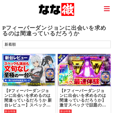
Pフィーバーダンジョンに出会いを求め
るのは間違っているだろうか
【Pフィーバーダンジョ
【Pフィーバーダンジョ
ンに出会いを求めるのは
ンに出会いを求めるのは
間違っているだろうか 新
間違っているだろうか】
台レビュー】スペックは
激甘スペックで話題のダ
完璧で演出バランスやラ
ンまち新台を最速実戦！
新台特集
新台特集