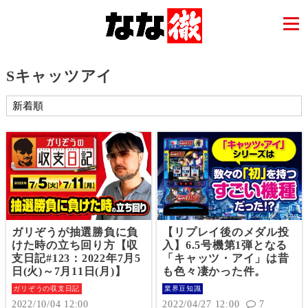
Sキャッツアイ
ガリぞうが抽選勝負に負
【リプレイ後のメダル投
けた時の立ち回り方【収
入】6.5号機第1弾となる
支日記#123：2022年7月5
「キャッツ・アイ」は昔
日(火)～7月11日(月)】
も色々凄かった件。
ガリぞうの収支日記
業界豆知識
2022/10/04 12:00
2022/04/27 12:00
7