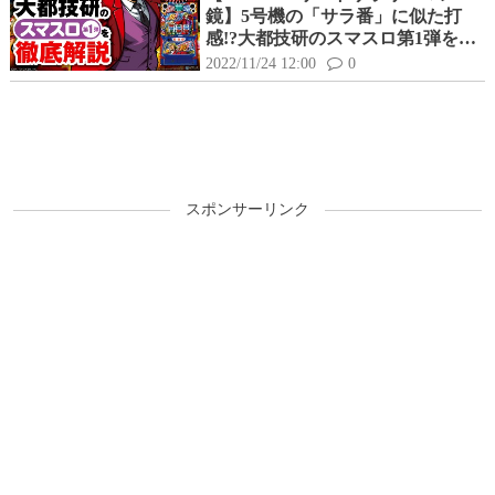
鏡】5号機の「サラ番」に似た打
感!?大都技研のスマスロ第1弾をレ
ビュー！
2022/11/24 12:00
0
スポンサーリンク