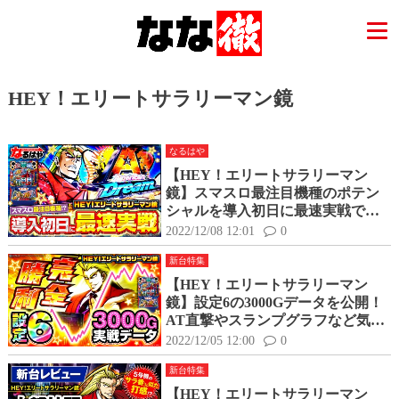
HEY！エリートサラリーマン鏡
なるはや
【HEY！エリートサラリーマン
鏡】スマスロ最注目機種のポテン
シャルを導入初日に最速実戦で確
認してきた！
2022/12/08 12:01
0
新台特集
【HEY！エリートサラリーマン
鏡】設定6の3000Gデータを公開！
AT直撃やスランプグラフなど気に
なる挙動を全て紹介
2022/12/05 12:00
0
新台特集
【HEY！エリートサラリーマン