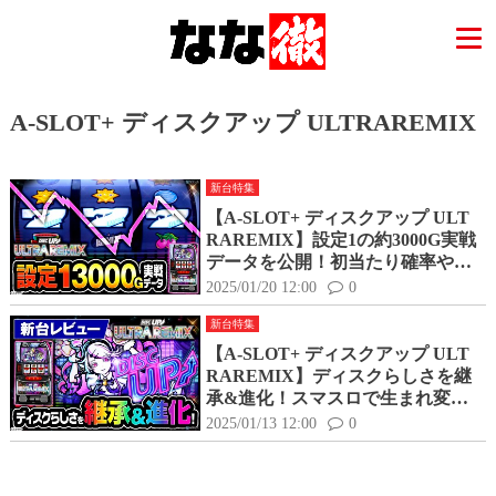
A-SLOT+ ディスクアップ ULTRAREMIX
新台特集
【A-SLOT+ ディスクアップ ULT
RAREMIX】設定1の約3000G実戦
データを公開！初当たり確率やス
ランプグラフなど高設定の挙動は
2025/01/20 12:00
0
どんな感じ？
新台特集
【A-SLOT+ ディスクアップ ULT
RAREMIX】ディスクらしさを継
承&進化！スマスロで生まれ変わ
ったディスクアップ最新作をレビ
2025/01/13 12:00
0
ュー！