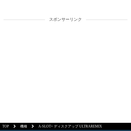
スポンサーリンク
TOP
機種
A-SLOT+ ディスクアップ ULTRAREMIX