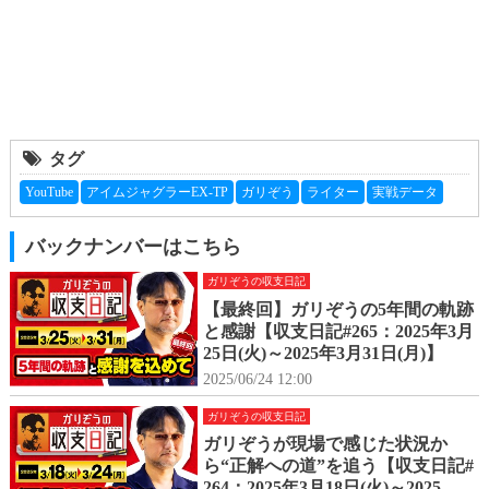
タグ
YouTube
アイムジャグラーEX-TP
ガリぞう
ライター
実戦データ
バックナンバーはこちら
ガリぞうの収支日記
【最終回】ガリぞうの5年間の軌跡
と感謝【収支日記#265：2025年3月
25日(火)～2025年3月31日(月)】
2025/06/24 12:00
ガリぞうの収支日記
ガリぞうが現場で感じた状況か
ら“正解への道”を追う【収支日記#
264：2025年3月18日(火)～2025年3