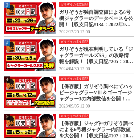
2
ガリぞうの収支日記
ガリぞうが独自調査値による6号
機ジャグラーのデータベースを公
開！【収支日記#134：2022年9月2
0日(火)～9月26日(月)】
2022/12/20 12:00
3
ガリぞうの収支日記
ガリぞうが現在判明している「ジ
ャグラーガールズSS」の攻略情
報を解説！【収支日記#205：2024
年1月30日(火)～2024年2月5日
2024/04/30 12:00
(月)】
4
ガリぞうの収支日記
【保存版】ガリぞう調べにてハッ
ピージャグラーVⅢ＆ゴーゴージ
ャグラー3の内部数値を公開！
【収支日記#171：2023年6月6日
2023/09/05 12:00
(火)～6月12日(月)】
5
ガリぞうの収支日記
【保存版】ジャグ神ガリぞう調べ
による6号機ジャグラー内部数値
を大公開！【収支日記#107：2022