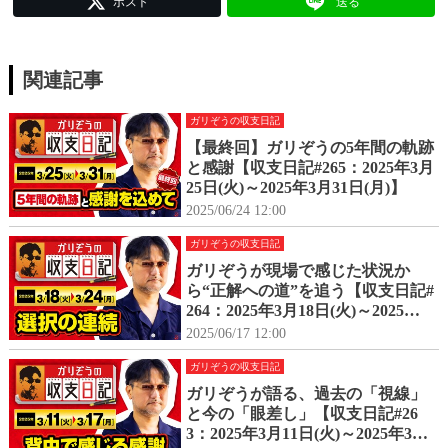
ポスト
送る
関連記事
ガリぞうの収支日記
【最終回】ガリぞうの5年間の軌跡
と感謝【収支日記#265：2025年3月
25日(火)～2025年3月31日(月)】
2025/06/24 12:00
ガリぞうの収支日記
ガリぞうが現場で感じた状況か
ら“正解への道”を追う【収支日記#
264：2025年3月18日(火)～2025年3
月24日(月)】
2025/06/17 12:00
ガリぞうの収支日記
ガリぞうが語る、過去の「視線」
と今の「眼差し」【収支日記#26
3：2025年3月11日(火)～2025年3月