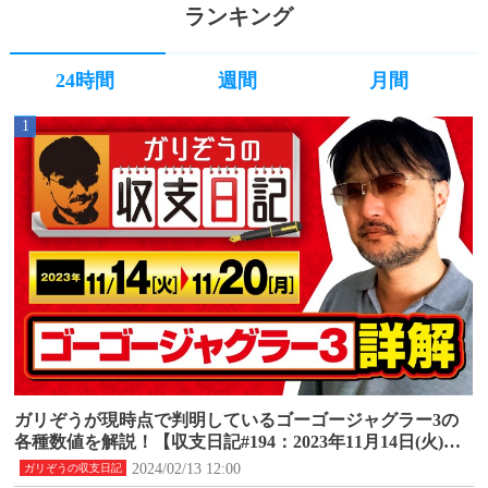
ランキング
24時間
週間
月間
1
ガリぞうが現時点で判明しているゴーゴージャグラー3の
各種数値を解説！【収支日記#194：2023年11月14日(火)～1
1月20日(月)】
2024/02/13 12:00
ガリぞうの収支日記