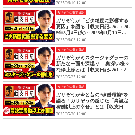
17日(月)】
2025/06/10 12:00
ガリぞうの収支日記
ガリぞうが「ビタ精度に影響する
要因」を語る【収支日記#262：202
5年3月4日(火)～2025年3月10日
(月)】
2025/06/03 12:00
ガリぞうの収支日記
ガリぞうがミスタージャグラーの
新たな一面を深堀り！ 奥深い様々
な停止形とは【収支日記#261：202
5年2月25日(火)～2025年3月3日
2025/05/27 12:00
(月)】
ガリぞうの収支日記
ガリぞうが今と昔の“稼働環境”を
語る！ガリぞうの感じた「高設定
稼働以上の幸せ」とは【収支日記#
260：2025年2月18日(火)～2025年2
2025/05/20 12:00
月24日(月)】