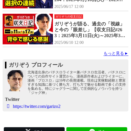
月24日(月)】
2025/06/17 12:00
ガリぞうの収支日記
ガリぞうが語る、過去の「視線」
と今の「眼差し」【収支日記#26
3：2025年3月11日(火)～2025年3月
17日(月)】
2025/06/10 12:00
もっと見る
ガリぞう プロフィール
北海道出身のパチスロライター兼パチスロ生活者。パチスロに
ついての自作サイト運営から、漫画原作者およびライターに。
漫画「プロスロ」は16年の長期連載。現在は実稼動経験と豊富
すぎる知識に基づく勝ち方、打ち方で魅せる動画で多くの支持
を集める。特にジャグラーに関して圧倒的なノウハウを持つ
「ジャグ神」
Twitter
https://twitter.com/garizo2