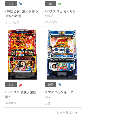
7位
8位
L戦国乙女5 業火を穿つ
Lパチスロ からくりサー
宿焔の双刃
カス2
オリンピア
SANKYO
9位
10位
Lパチスロ 炎炎ノ消防
スマスロモンキーター
隊2
ンⅤ
SANKYO
山佐
もっと見る