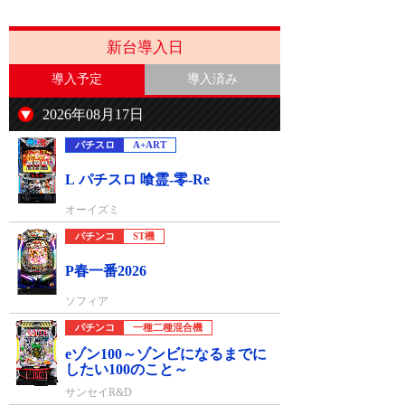
新台導入日
導入予定
導入済み
2026年08月17日
パチスロ
A+ART
L パチスロ 喰霊-零-Re
オーイズミ
パチンコ
ST機
P春一番2026
ソフィア
パチンコ
一種二種混合機
eゾン100～ゾンビになるまでに
したい100のこと～
サンセイR&D