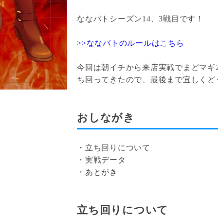
ななバトシーズン14、3戦目です！
>>ななバトのルールはこちら
今回は朝イチから来店実戦でまどマギ
ち回ってきたので、最後まで宜しくど
おしながき
・立ち回りについて
・実戦データ
・あとがき
立ち回りについて