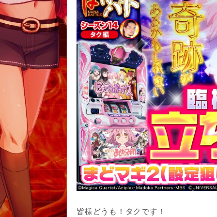
皆様どうも！タクです！