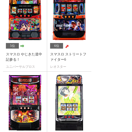
5位
6位
スマスロ やじきた道中
スマスロ ストリートフ
記参る！
ァイター6
ユニバーサルブロス
レオスター