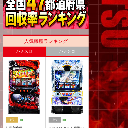
人気機種ランキング
パチスロ
パチンコ
1位
2位