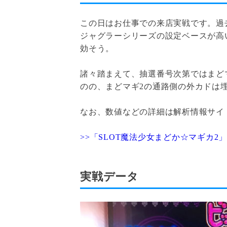
この日はお仕事での来店実戦です。過
ジャグラーシリーズの設定ベースが高
効そう。
諸々踏まえて、抽選番号次第ではまど
のの、まどマギ2の通路側の外カドは
なお、数値などの詳細は解析情報サイ
>>「SLOT魔法少女まどか☆マギカ2
実戦データ