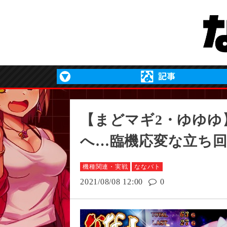
【まどマギ2・ゆゆゆ
へ…臨機応変な立ち回りが
機種関連・実戦
ななバト
2021/08/08 12:00
0