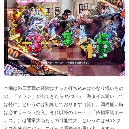
本機は終日実戦の経験はナシと打ち込みはかなり浅いもの
の、「ミラン」が出てきたらヤバい（「遊タイム狙い」で
は特に）というのは熟知しております（笑）。図柄揃い時
は必ずラッシュ突入、それ以外のルート（「依頼承諾ボー
ナス」）は通常大当たりの可能性大、というのはMAXタ
イプ全盛期のバトルスペック系機種を思い出しますね。