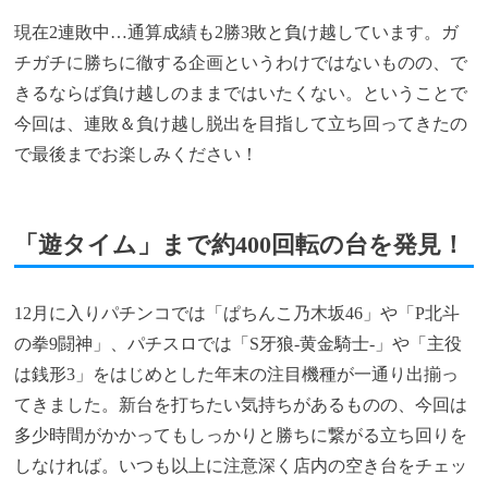
現在2連敗中…通算成績も2勝3敗と負け越しています。ガ
チガチに勝ちに徹する企画というわけではないものの、で
きるならば負け越しのままではいたくない。ということで
今回は、連敗＆負け越し脱出を目指して立ち回ってきたの
で最後までお楽しみください！
「遊タイム」まで約400回転の台を発見！
12月に入りパチンコでは「ぱちんこ乃木坂46」や「P北斗
の拳9闘神」、パチスロでは「S牙狼-黄金騎士-」や「主役
は銭形3」をはじめとした年末の注目機種が一通り出揃っ
てきました。新台を打ちたい気持ちがあるものの、今回は
多少時間がかかってもしっかりと勝ちに繋がる立ち回りを
しなければ。いつも以上に注意深く店内の空き台をチェッ