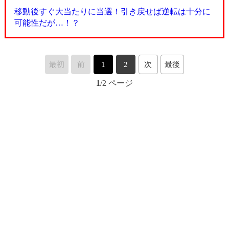
移動後すぐ大当たりに当選！引き戻せば逆転は十分に
可能性だが…！？
最初
前
1
2
次
最後
1
/2 ページ