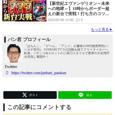
【新世紀エヴァンゲリオン～未来
への咆哮～】18時からボーダー超
えの新台で実戦！打ち方のコツも
解説！
2022/01/06 12:00
0
もっと見る
パン君 プロフィール
「ぱちんこ」「ゲーム」「アニメ」が趣味の30代独身男性(ハ
ンカチ世代)。JANBARI.TVでの活動を経てフリーライターへ
転身。パチンコ&スロットの二両刀スタイルで業界の大谷翔平
を目指し奮闘中！
Twitter
https://twitter.com/janbari_pankun
ポスト
送る
この記事にコメントする