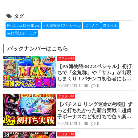
タグ
PFゴルゴ13 疾風ver.
P大海物語4スペシャル
ぱちんこ
遊タイム
依頼承諾ボーナス
バックナンバーはこちら
アフター18
【PA海物語3R2スペシャル】初打
ちで「金魚群」や「サム」が出現
しまくり！パチンコ初心者にもオ
ススメできるお手軽技術介入もご
2022/02/03 12:00
0
紹介！
アフター18
【パチスロ リング運命の秒刻】ず
っと打ちたかった新台実戦！超貞
子ボーナスなど初打ちで色々楽し
んできた！
2022/01/20 12:00
0
アフター18