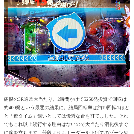
痛恨の3R通常大当たり。2時間かけて5250発投資で回収は
約400発という最悪の結果に。結局回転率は約19回転/kほど
と「遊タイム」狙いとしては優秀な台を打てました。それ
でもこれ以上続行する理由はないので大当たり消化後すぐ
に席を立ちます。普段よりもボーダーを下げてのゾーンや