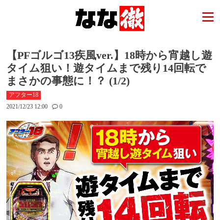
【PFゴルゴ13疾風ver.】18時から宵越し遊
タイム狙い！遊タイムまで残り14回転で
まさかの事態に！？ (1/2)
アフター18
2021/12/23 12:00
0