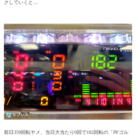
クしていくと…
前日359回転ヤメ、当日大当たり0回で182回転の「PFゴル