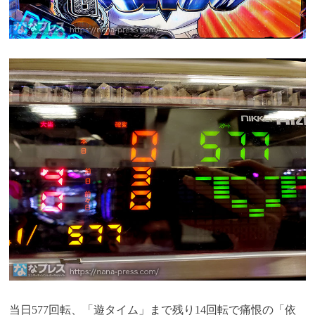
当日577回転、「遊タイム」まで残り14回転で痛恨の「依