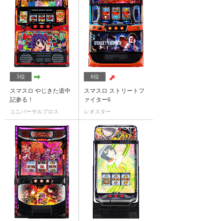
5位
6位
スマスロ やじきた道中
スマスロ ストリートフ
記参る！
ァイター6
ユニバーサルブロス
レオスター