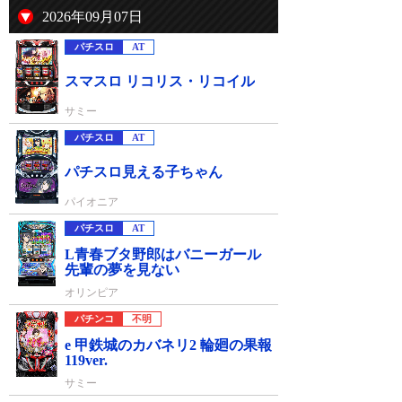
2026年09月07日
パチスロ
AT
スマスロ リコリス・リコイル
サミー
パチスロ
AT
パチスロ見える子ちゃん
パイオニア
パチスロ
AT
L青春ブタ野郎はバニーガール
先輩の夢を見ない
オリンピア
パチンコ
不明
e 甲鉄城のカバネリ2 輪廻の果報
119ver.
サミー