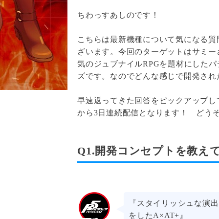
ちわっすあしのです！
こちらは最新機種について気になる質
ざいます。今回のターゲットはサミー
気のジュブナイルRPGを題材にした
ズです。なのでどんな感じで開発され
早速返ってきた回答をピックアップし
から3日連続配信となります！ どう
Q1.開発コンセプトを教え
『スタイリッシュな演出
をしたA×AT+』