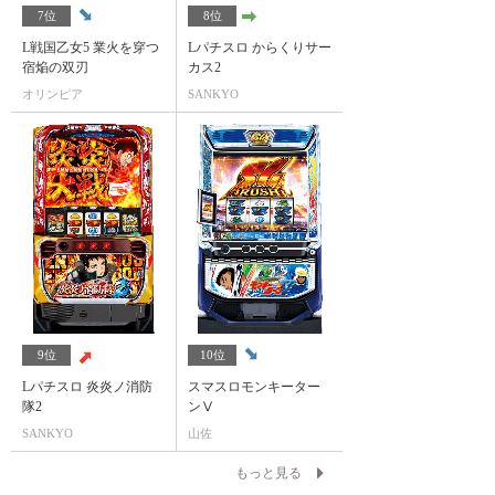
7位
8位
L戦国乙女5 業火を穿つ
Lパチスロ からくりサー
宿焔の双刃
カス2
オリンピア
SANKYO
9位
10位
Lパチスロ 炎炎ノ消防
スマスロモンキーター
隊2
ンⅤ
SANKYO
山佐
もっと見る