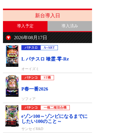
新台導入日
導入予定
導入済み
2026年08月17日
パチスロ
A+ART
L パチスロ 喰霊-零-Re
オーイズミ
パチンコ
ST機
P春一番2026
ソフィア
パチンコ
一種二種混合機
eゾン100～ゾンビになるまでに
したい100のこと～
サンセイR&D