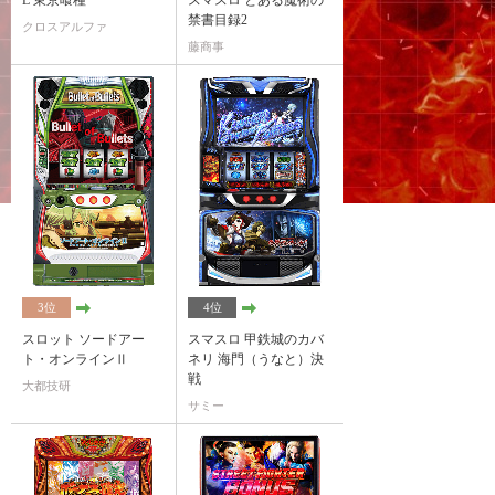
L 東京喰種
スマスロ とある魔術の
禁書目録2
クロスアルファ
藤商事
3位
4位
スロット ソードアー
スマスロ 甲鉄城のカバ
ト・オンラインⅡ
ネリ 海門（うなと）決
戦
大都技研
サミー