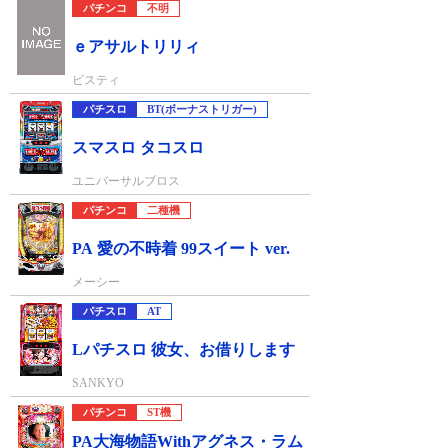
パチンコ
不明
ｅアサルトリリィ
ビスティ
パチスロ
BT(ボーナストリガー)
スマスロ タコスロ
ユニバーサルブロス
パチンコ
二種機
PA 愛の不時着 99スイート ver.
メーシー
パチスロ
AT
Lパチスロ 彼女、お借りします
SANKYO
パチンコ
ST機
PA大海物語Withアグネス・ラム