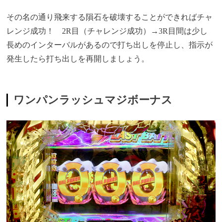
その名の通り飛来する隕石を破壊することができればチャ
レンジ成功！ 2R目（チャレンジ成功）→3R目間は少し
長めのインターバルがあるので打ち出しを停止し、指示が
発生したら打ち出しを再開しましょう。
ワンパンラッシュマジボーナス