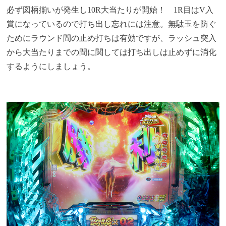
必ず図柄揃いが発生し10R大当たりが開始！ 1R目はV入
賞になっているので打ち出し忘れには注意。無駄玉を防ぐ
ためにラウンド間の止め打ちは有効ですが、ラッシュ突入
から大当たりまでの間に関しては打ち出しは止めずに消化
するようにしましょう。