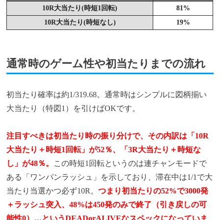
10R大当たり(時短1回転)
81%
10R大当たり(時短なし)
19%
通常時のゲーム性や初当たりまでの流れ
初当たり確率は約1/319.68。通常時はシンプルに図柄揃い
大当たり（特図1）を引けばOKです。
注目すべきは初当たり時の振り分けで、その内訳は「10R
大当たり＋時短1回転」が52％、「3R大当たり＋時短な
し」が48％。
この時短1回転というのは連チャンモードで
ある「ワンパンラッシュ」を示しており、滞在中は1/1で大
当たり当選かつ必ず10R。
つまり初当たりの52%で3000発
＋ラッシュ突入、48%は450発のみで終了（引き戻しの可
能性0）…というDEADorALIVEなスペックになっていま