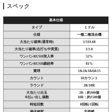
スペック
基本仕様
タイプ
ミドル
仕様
一種二種混合機
大当たり確率(通常時)
1/319.68
大当たり確率(右打ち中実質)
1/1.0
ワンパンRUSH突入率
52%
ワンパンRUSH継続率
81%
賞球
1&2&3&6&15
カウント
10カウント
ラウンド
2R/10R
大当たり出玉
2R：約300個
※払い出し個数
10R：約1500個
時短回数
0回転/1回転
潜伏確変
非搭載