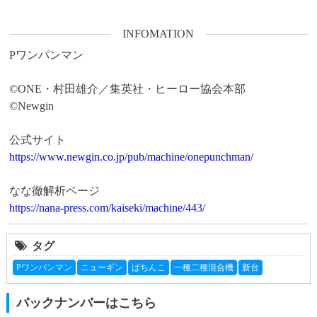
INFOMATION
Pワンパンマン

©ONE・村田雄介／集英社・ヒーロー協会本部

©Newgin

https://www.newgin.co.jp/pub/machine/onepunchman/
https://nana-press.com/kaiseki/machine/443/
タグ
Pワンパンマン
ニューギン
ぱちんこ
一種二種混合機
新台
バックナンバーはこちら