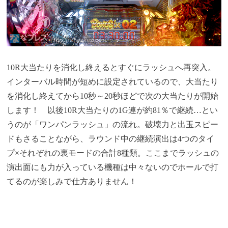
10R大当たりを消化し終えるとすぐにラッシュへ再突入。
インターバル時間が短めに設定されているので、大当たり
を消化し終えてから10秒～20秒ほどで次の大当たりが開始
します！ 以後10R大当たりの1G連が約81％で継続…とい
うのが「ワンパンラッシュ」の流れ。破壊力と出玉スピー
ドもさることながら、ラウンド中の継続演出は4つのタイ
プ×それぞれの裏モードの合計8種類。ここまでラッシュの
演出面にも力が入っている機種は中々ないのでホールで打
てるのが楽しみで仕方ありません！