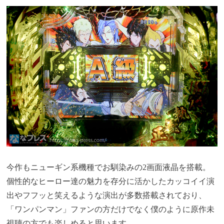
今作もニューギン系機種でお馴染みの2画面液晶を搭載。
個性的なヒーロー達の魅力を存分に活かしたカッコイイ演
出やフフッと笑えるような演出が多数搭載されており、
「ワンパンマン」ファンの方だけでなく僕のように原作未
視聴の方でも楽しめると思います。