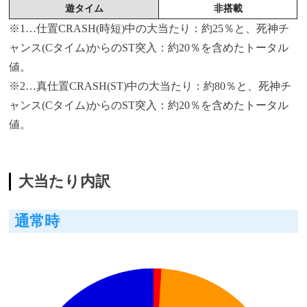
遊タイム
非搭載
※1…仕置CRASH(時短)中の大当たり：約25％と、死神チ
ャンス(Cタイム)からのST突入：約20％を含めたトータル
値。
※2…真仕置CRASH(ST)中の大当たり：約80％と、死神チ
ャンス(Cタイム)からのST突入：約20％を含めたトータル
値。
大当たり内訳
通常時