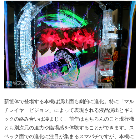
新筐体で登場する本機は演出面も劇的に進化。特に「マル
チレイヤービジョン」によって表現される液晶演出とギミ
ックの絡み合いは凄まじく、前作はもちろんのこと現行機
とも別次元の迫力や臨場感を体験することができます。ス
ペック面での進化に注目が集まるスマパチですが、本機に