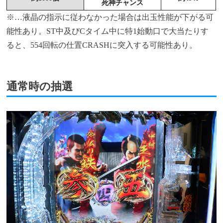
死神チャンス
※…液晶の指示に従わなかった場合は出玉性能が下がる可
能性あり。ST中及びCタイム中に特1始動口で大当たりす
ると、554回転の仕置CRASHに突入する可能性あり。
通常時の抽選