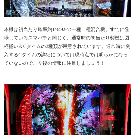
本機は初当たり確率約1/349.9の一種二種混合機。すでに登
場しているスマパチと同じく、通常時の初当たり契機は図
柄揃い＆Cタイムの2種類が用意されています。通常時に突
入するCタイムの詳細については現時点では明らかになっ
ていないので、今後の情報に注目しましょう！