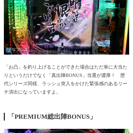
「お凸」を釣り上げることができた場合はただ単に大当た
りというだけでなく「真出陣BONUS」当選が濃厚！ 歴
代シリーズ同様、ラッシュ突入をかけた緊張感のあるリー
チ演出になっていますよ。
「PREMIUM総出陣BONUS」