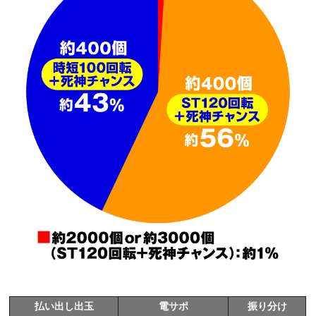
払い出し出玉
電サポ
振り分け