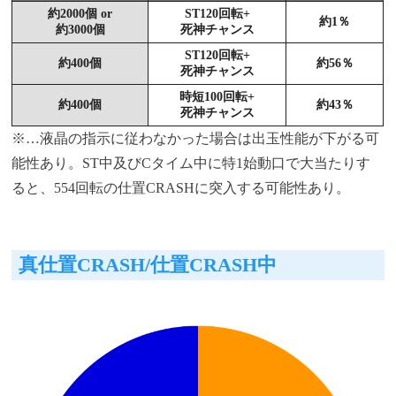
約2000個 or
ST120回転+
約1％
約3000個
死神チャンス
ST120回転+
約400個
約56％
死神チャンス
時短100回転+
約400個
約43％
死神チャンス
※…液晶の指示に従わなかった場合は出玉性能が下がる可
能性あり。ST中及びCタイム中に特1始動口で大当たりす
ると、554回転の仕置CRASHに突入する可能性あり。
真仕置CRASH/仕置CRASH中