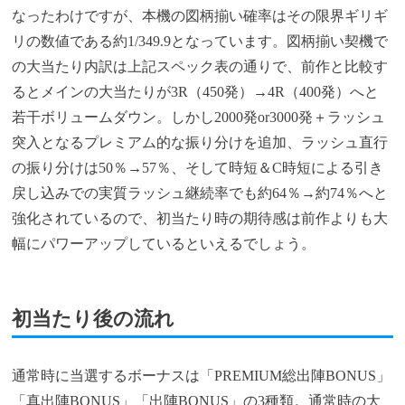
なったわけですが、
本機の図柄揃い確率はその限界ギリギ
リの数値である約1/349.9となっています。図柄揃い契機で
の大当たり内訳は上記スペック表の通りで、前作と比較す
るとメインの大当たりが3R（450発）→4R（400発）へと
若干ボリュームダウン。しかし2000発or3000発＋ラッシュ
突入となるプレミアム的な振り分けを追加、ラッシュ直行
の振り分けは50％→57％、そして時短＆C時短による引き
戻し込みでの実質ラッシュ継続率でも約64％→約74％へと
強化されているので、
初当たり時の期待感は前作よりも大
幅にパワーアップしているといえるでしょう。
初当たり後の流れ
通常時に当選するボーナスは「PREMIUM総出陣BONUS」
「真出陣BONUS」「出陣BONUS」の3種類。通常時の大