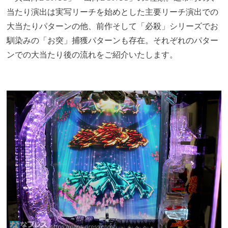
当たり演出は実写リーチを始めとした主要リーチ演出での
大当たりパターンの他、前作そして「必殺」シリーズでお
馴染みの
「お突」捕獲パターンも存在。それぞれのパター
ンでの大当たり後の流れをご紹介いたします。