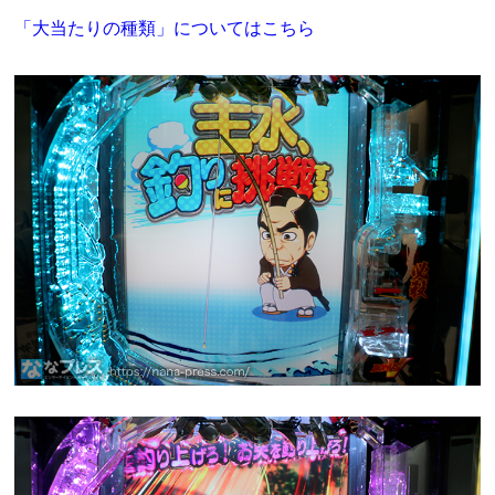
「大当たりの種類」についてはこちら