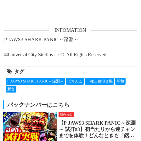
INFOMATION
P JAWS3 SHARK PANIC～深淵～

©Universal City Studios LLC. All Rights Reserved.
タグ
P JAWS3 SHARK PANIC～深淵～
ぱちんこ
一種二種混合機
平和
新台
バックナンバーはこちら
新台特集
【P JAWS3 SHARK PANIC～深淵
～ 試打#3】初当たりから連チャン
までを体験！どんなときも「銛」