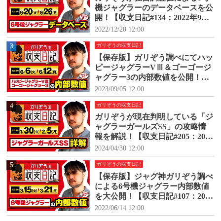
機ジャグラーのデータベースを公
開！【収支日記#134：2022年9月2
0日(火)～9月26日(月)】
2022/12/20 12:00
3
ガリぞうの収支日記
【保存版】ガリぞう調べにてハッ
ピージャグラーVⅢ＆ゴーゴージ
ャグラー3の内部数値を公開！
【収支日記#171：2023年6月6日
2023/09/05 12:00
(火)～6月12日(月)】
4
ガリぞうの収支日記
ガリぞうが現在判明している「ジ
ャグラーガールズSS」の攻略情
報を解説！【収支日記#205：2024
年1月30日(火)～2024年2月5日
2024/04/30 12:00
(月)】
5
ガリぞうの収支日記
【保存版】ジャグ神ガリぞう調べ
による6号機ジャグラー内部数値
を大公開！【収支日記#107：2022
年3月15日(火)～3月21日(月)】
2022/06/14 12:00