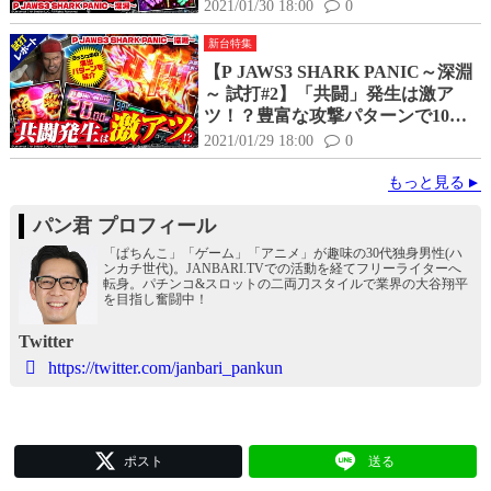
作動がアツい！
2021/01/30 18:00
0
新台特集
【P JAWS3 SHARK PANIC～深淵
～ 試打#2】「共闘」発生は激ア
ツ！？豊富な攻撃パターンで10R
大当たりを目指せ！
2021/01/29 18:00
0
もっと見る
パン君 プロフィール
「ぱちんこ」「ゲーム」「アニメ」が趣味の30代独身男性(ハ
ンカチ世代)。JANBARI.TVでの活動を経てフリーライターへ
転身。パチンコ&スロットの二両刀スタイルで業界の大谷翔平
を目指し奮闘中！
Twitter
https://twitter.com/janbari_pankun
ポスト
送る