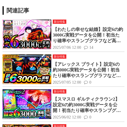
関連記事
新台特集
【わたしの幸せな結婚】設定6の約
3000G実戦データを公開！初当た
り確率やスランプグラフなど高設
定の挙動はどんな感じ？
2025/07/06 12:00
14
新台特集
【アレックス ブライト】設定6の
約3000G実戦データを公開！初当
たり確率やスランプグラフなど高
設定の挙動はどんな感じ？
2025/07/05 12:00
0
新台特集
【スマスロ ギルティクラウン2】
設定6の約3000G実戦データを公
開！初当たり確率やスランプグラ
フなど高設定の挙動はどんな感
2025/06/02 12:00
0
じ？
新台特集