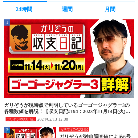
24時間
週間
月間
1
ガリぞうが現時点で判明しているゴーゴージャグラー3の
各種数値を解説！【収支日記#194：2023年11月14日(火)～1
1月20日(月)】
2024/02/13 12:00
ガリぞうの収支日記
2
ガリぞうの収支日記
ガリぞうが独自調査値による6号