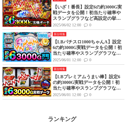
【いざ！番長】設定6の約3000G実
戦データを公開！初当たり確率や
スランプグラフなど高設定の挙動
はどんな感じ？
2025/06/02 12:00
0
新台特集
【LBパチスロ1000ちゃんA】設定
6の約3000G実戦データを公開！初
当たり確率やスランプグラフなど
高設定の挙動はどんな感じ？
2025/06/01 12:00
0
新台特集
【LBプレミアムうまい棒】設定6
の約3000G実戦データを公開！初
当たり確率やスランプグラフなど
高設定の挙動はどんな感じ？
2025/06/01 12:00
0
ランキング