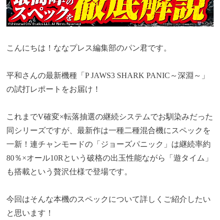
こんにちは！ななプレス編集部のパン君です。
平和さんの最新機種「P JAWS3 SHARK PANIC～深淵～」
の試打レポートをお届け！
これまでV確変×転落抽選の継続システムでお馴染みだった
同シリーズですが、最新作は一種二種混合機にスペックを
一新！連チャンモードの「ジョーズパニック」は継続率約
80％×オール10Rという破格の出玉性能ながら「遊タイム」
も搭載という贅沢仕様で登場です。
今回はそんな本機のスペックについて詳しくご紹介したい
と思います！