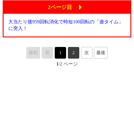
2ページ目
大当たり後959回転消化で時短100回転の「遊タイム」
に突入！
最初
前
1
2
次
最後
1
/2 ページ