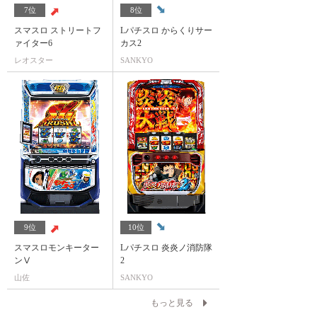
7位
8位
スマスロ ストリートフ
Lパチスロ からくりサー
ァイター6
カス2
レオスター
SANKYO
9位
10位
スマスロモンキーター
Lパチスロ 炎炎ノ消防隊
ンⅤ
2
山佐
SANKYO
もっと見る