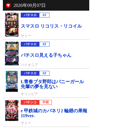
2026年09月07日
パチスロ
AT
スマスロ リコリス・リコイル
サミー
パチスロ
AT
パチスロ見える子ちゃん
パイオニア
パチスロ
AT
L青春ブタ野郎はバニーガール
先輩の夢を見ない
オリンピア
パチンコ
不明
e 甲鉄城のカバネリ2 輪廻の果報
119ver.
サミー