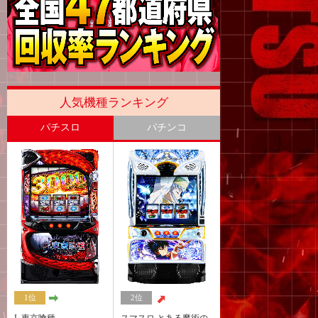
人気機種ランキング
パチスロ
パチンコ
1位
2位