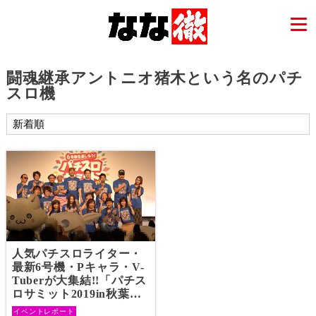
闘魂継承アントニオ猪木という名のパチ
スロ機
人気パチスロライター・
最新6号機・Pキャラ・V-
Tuberが大集結!!「パチス
ロサミット2019in秋葉
原」潜入レポート!!
イベントレポート