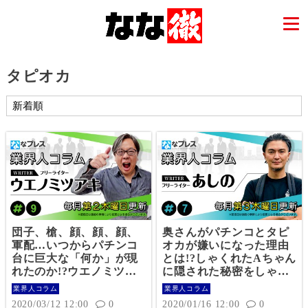
タピオカ
団子、槍、顔、顔、顔、
奥さんがパチンコとタピ
軍配…いつからパチンコ
オカが嫌いになった理由
台に巨大な「何か」が現
とは!?しゃくれたAちゃん
れたのか!?ウエノミツア
に隠された秘密をしゃく
キが「ドデカ台枠インフ
れライターあしのが綴
業界人コラム
業界人コラム
レーション」の過去と未
る、なんだかちょっと寂
2020/03/12 12:00
0
2020/01/16 12:00
0