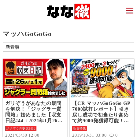
マッハGoGoGo
ガリぞうがあなたの疑問
【CR マッハGoGoGo GP
を解決！「ジャグラー質
7000試打レポート】引き
問箱」始めました【収支
戻し成功で初当たり含め
日記#44：2021年1月26日
て約9000発獲得可能！
(火)～2月1日(月)】
「スペシャルビクトリー
ガリぞうの収支日記
新台特集
タイム」は16Rの2400発
2021/03/30 12:00
2019/10/31 03:00
0