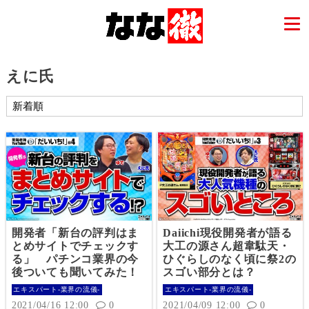
えに氏
開発者「新台の評判はま
Daiichi現役開発者が語る
とめサイトでチェックす
大工の源さん超韋駄天・
る」 パチンコ業界の今
ひぐらしのなく頃に祭2の
後ついても聞いてみた！
スゴい部分とは？
エキスパート-業界の流儀-
エキスパート-業界の流儀-
2021/04/16 12:00
0
2021/04/09 12:00
0