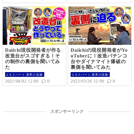
Daiichi現役開発者が作る
Daiichiの現役開発者がYo
改造台がスゴすぎる！そ
uTuberに！改造パチンコ
の制作の裏側を聞いてみ
台やダイナマイト爆破の
た
裏側を聞いてみた
エキスパート-業界の流儀-
エキスパート-業界の流儀-
2021/04/02 12:00
0
2021/03/26 12:00
0
スポンサーリンク