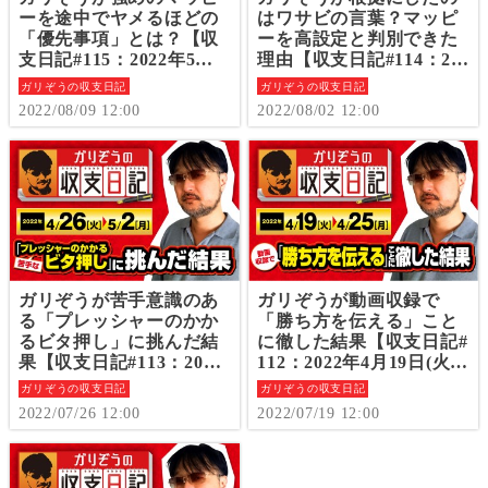
ーを途中でヤメるほどの
はワサビの言葉？マッピ
「優先事項」とは？【収
ーを高設定と判別できた
支日記#115：2022年5月1
理由【収支日記#114：20
0日(火)～5月16日(月)】
22年5月3日(火)～5月9日
ガリぞうの収支日記
ガリぞうの収支日記
(月)】
2022/08/09 12:00
2022/08/02 12:00
ガリぞうが苦手意識のあ
ガリぞうが動画収録で
る「プレッシャーのかか
「勝ち方を伝える」こと
るビタ押し」に挑んだ結
に徹した結果【収支日記#
果【収支日記#113：2022
112：2022年4月19日(火)
年4月26日(火)～5月2日
～4月25日(月)】
ガリぞうの収支日記
ガリぞうの収支日記
(月)】
2022/07/26 12:00
2022/07/19 12:00