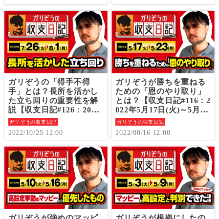
ガリぞうの「得手不得
ガリぞうが勝ちを重ねる
手」とは？長所を活かし
ための「恩のやり取り」
た立ち回りの重要性を解
とは？【収支日記#116：2
説【収支日記#126：2022
022年5月17日(火)～5月23
年7月26日(火)～8月1日
日(月)】
ガリぞうの収支日記
ガリぞうの収支日記
(月)】
2022/10/25 12:00
2022/08/16 12:00
ガリぞうが強めのマッピ
ガリぞうが根拠にしたの