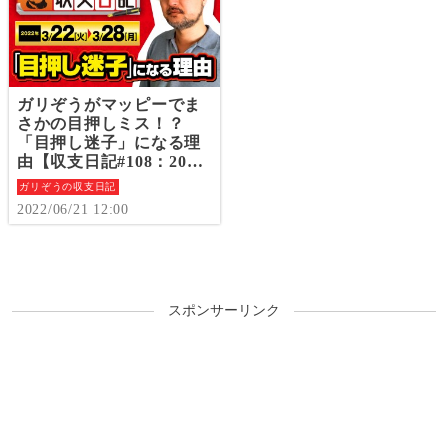
ガリぞうがマッピーでま
さかの目押しミス！？
「目押し迷子」になる理
由【収支日記#108：2022
年3月22日(火)～3月28日
ガリぞうの収支日記
(月)】
2022/06/21 12:00
スポンサーリンク