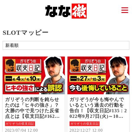
SLOTマッピー
ガリぞうの判断を鈍らせ
ガリぞうが今も悔やんで
たのは「ヒキの強さ」？
いるという過去の行動を
大勝の中で見つけた反省
告白！【収支日記#135：2
点とは【収支日記#162：2
022年9月27日(火)～10月3
023年4月4日(火)～4月10
日(月)】
ガリぞうの収支日記
ガリぞうの収支日記
日(月)】
2023/07/04 12:00
2022/12/27 12:00