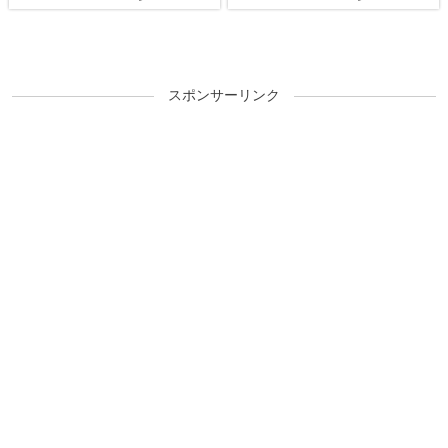
果、北斗天昇でも完
走！？オールナイトでも
勝てるんです！
スポンサーリンク