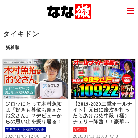
タイキドン
ジロウにとって木村魚拓
【2019-2020三重オールナ
は「好きも尊敬も超えた
イト】元日に慶次を打っ
お父さん」？デビューか
たらあけおめ中段（極）
らの思い出を振り返る！
チェリー降臨！！豪華メ
ンバーへ挨拶回りをしな
エキスパート-業界の流儀-
ななバト
がら期待値を稼いだ結
2020/11/06 12:00
1
2020/01/11 12:00
0