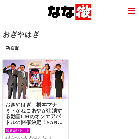
おぎやはぎ
おぎやはぎ・橋本マナ
ミ・かねこあやが出演す
る動画CMのオンエアバ
トルの開催決定！SANKY
Oが「フィーバー機動戦
発表会レポート
士ガンダム逆襲のシャ
2019/07/18 08:30
1