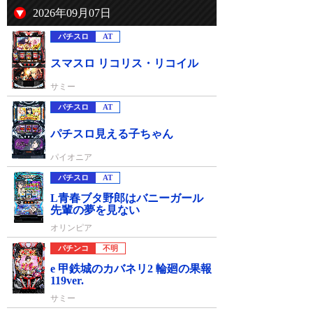
2026年09月07日
パチスロ
AT
スマスロ リコリス・リコイル
サミー
パチスロ
AT
パチスロ見える子ちゃん
パイオニア
パチスロ
AT
L青春ブタ野郎はバニーガール
先輩の夢を見ない
オリンピア
パチンコ
不明
e 甲鉄城のカバネリ2 輪廻の果報
119ver.
サミー