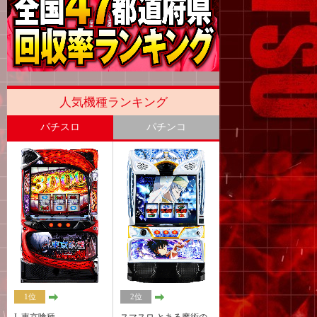
人気機種ランキング
パチスロ
パチンコ
1位
2位