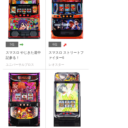
5位
6位
スマスロ やじきた道中
スマスロ ストリートフ
記参る！
ァイター6
ユニバーサルブロス
レオスター