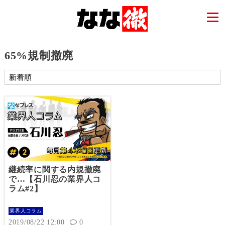
65%規制撤廃
継続率に関する内規撤廃
で…【石川忍の業界人コ
ラム#2】
業界人コラム
2019/08/22 12:00
0