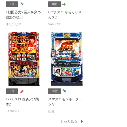
7位
8位
L戦国乙女5 業火を穿つ
Lパチスロ からくりサー
宿焔の双刃
カス2
オリンピア
SANKYO
9位
10位
Lパチスロ 炎炎ノ消防
スマスロモンキーター
隊2
ンⅤ
SANKYO
山佐
もっと見る