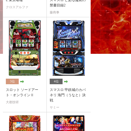
L 東京喰種
スマスロ とある魔術の
禁書目録2
クロスアルファ
藤商事
3位
4位
スロット ソードアー
スマスロ 甲鉄城のカバ
ト・オンラインⅡ
ネリ 海門（うなと）決
戦
大都技研
サミー