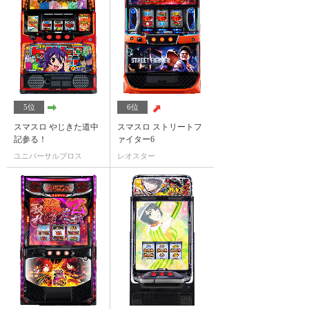
5位
6位
スマスロ やじきた道中
スマスロ ストリートフ
記参る！
ァイター6
ユニバーサルブロス
レオスター