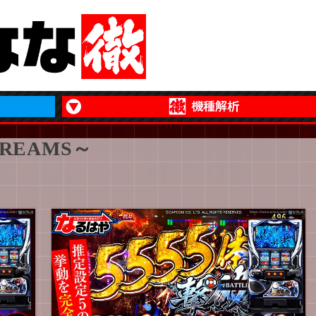
REAMS～