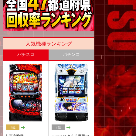
人気機種ランキング
パチスロ
パチンコ
1位
2位