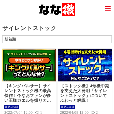
サイレントストック
【キングパルサー】サイ
【ストック機】4号機中期
レントストック機の最高
を支えた大発明「サイレ
傑作！今なおファンが多
ントストック」について
い王様ガエルを振りカエ
ふわっと解説！
ル！
業界豆知識
業界豆知識
2022/07/04 12:00
1
2022/04/08 12:00
2