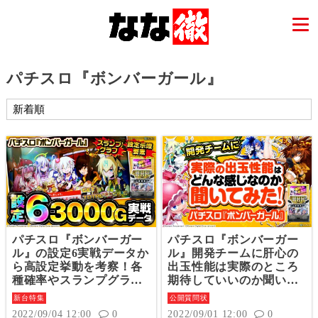
パチスロ『ボンバーガール』
パチスロ『ボンバーガー
パチスロ『ボンバーガー
ル』の設定6実戦データか
ル』開発チームに肝心の
ら高設定挙動を考察！各
出玉性能は実際のところ
種確率やスランプグラフ
期待していいのか聞いて
など設定6挙動を紹介！
みた！
新台特集
公開質問状
2022/09/04 12:00
0
2022/09/01 12:00
0